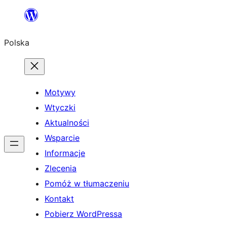
Przejdź
do
Polska
treści
Motywy
Wtyczki
Aktualności
Wsparcie
Informacje
Zlecenia
Pomóż w tłumaczeniu
Kontakt
Pobierz WordPressa