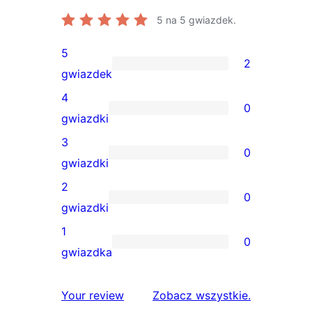
5
na 5 gwiazdek.
5
2
2
gwiazdek
recenzje
4
0
5-
0
gwiazdki
gwiazdkowe
recenzji
3
0
4-
0
gwiazdki
gwiazdkowych
recenzji
2
0
3-
0
gwiazdki
gwiazdkowych
recenzji
1
0
2-
0
gwiazdka
gwiazdkowych
recenzji
1-
recenzje
Your review
Zobacz wszystkie
.