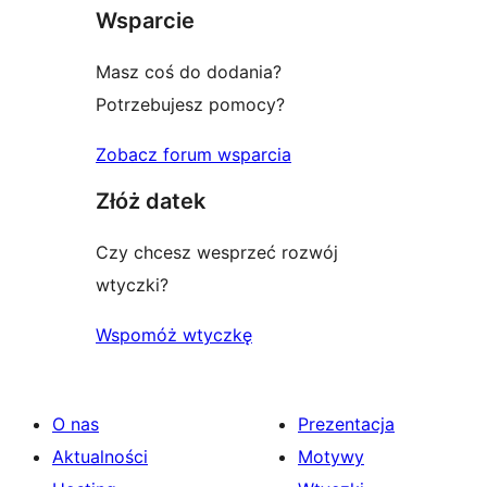
gwiazdkowych
Wsparcie
Masz coś do dodania?
Potrzebujesz pomocy?
Zobacz forum wsparcia
Złóż datek
Czy chcesz wesprzeć rozwój
wtyczki?
Wspomóż wtyczkę
O nas
Prezentacja
Aktualności
Motywy