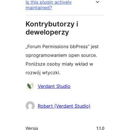
Is this plugin actively
maintained?
Kontrybutorzy i
deweloperzy
„Forum Permissions bbPress” jest
oprogramowaniem open source.
Poniższe osoby miały wkład w
rozwój wtyczki.
Zaangażowani
Verdant Studio
Robert (Verdant Studio)
Meta
Wersja
1.1.0