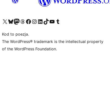
Odwiedź nasze konto X (dawniej Twitter)
Odwiedź nasze konto Bluesky
Odwiedź nasze konto na Mastodoncie
Odwiedź naszego Threadsa
Odwiedź naszego Facebooka
Odwiedź nasze konto na Instagramie
Odwiedź nasze konto na LinkedIn
Odwiedź naszego TikToka
Odwiedź nasz kanał YouTube
Odwiedź naszego Tumblra
Kod to poezja.
The WordPress® trademark is the intellectual property
of the WordPress Foundation.