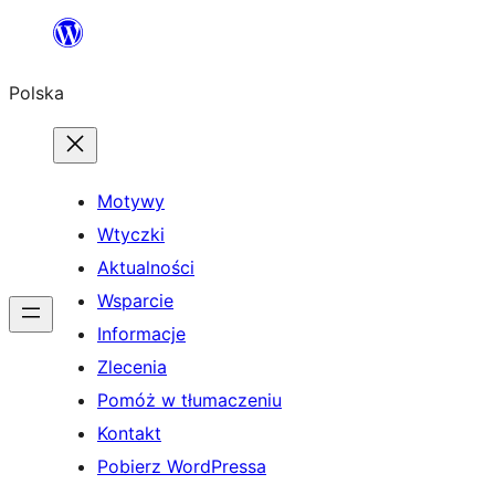
Przejdź
do
Polska
treści
Motywy
Wtyczki
Aktualności
Wsparcie
Informacje
Zlecenia
Pomóż w tłumaczeniu
Kontakt
Pobierz WordPressa