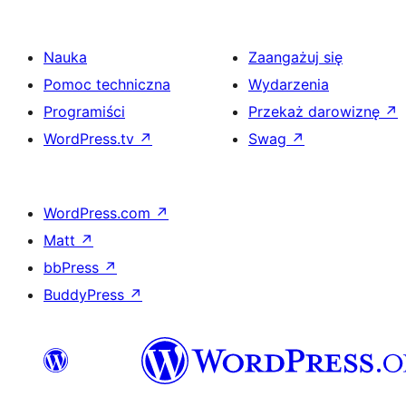
Nauka
Zaangażuj się
Pomoc techniczna
Wydarzenia
Programiści
Przekaż darowiznę
↗
WordPress.tv
↗
Swag
↗
WordPress.com
↗
Matt
↗
bbPress
↗
BuddyPress
↗