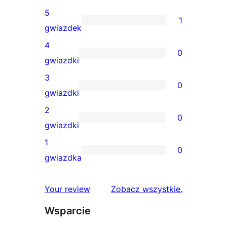
5
1
1
gwiazdek
recenzja
4
0
5-
0
gwiazdki
gwiazdkowa
recenzji
3
0
4-
0
gwiazdki
gwiazdkowych
recenzji
2
0
3-
0
gwiazdki
gwiazdkowych
recenzji
1
0
2-
0
gwiazdka
gwiazdkowych
recenzji
1-
recenzje
Your review
Zobacz wszystkie
.
gwiazdkowych
Wsparcie