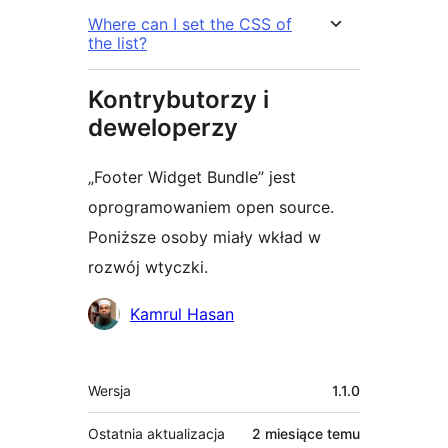
Where can I set the CSS of
the list?
Kontrybutorzy i
deweloperzy
„Footer Widget Bundle” jest
oprogramowaniem open source.
Poniższe osoby miały wkład w
rozwój wtyczki.
Zaangażowani
Kamrul Hasan
Meta
Wersja
1.1.0
Ostatnia aktualizacja
2 miesiące
temu