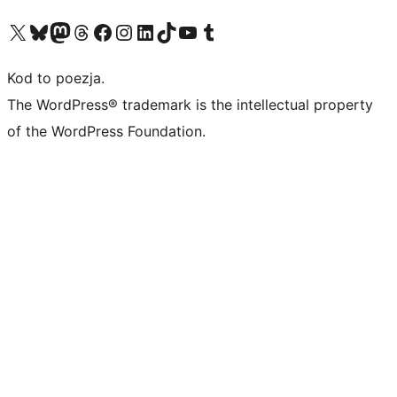
Odwiedź nasze konto X (dawniej Twitter)
Odwiedź nasze konto Bluesky
Odwiedź nasze konto na Mastodoncie
Odwiedź naszego Threadsa
Odwiedź naszego Facebooka
Odwiedź nasze konto na Instagramie
Odwiedź nasze konto na LinkedIn
Odwiedź naszego TikToka
Odwiedź nasz kanał YouTube
Odwiedź naszego Tumblra
Kod to poezja.
The WordPress® trademark is the intellectual property
of the WordPress Foundation.