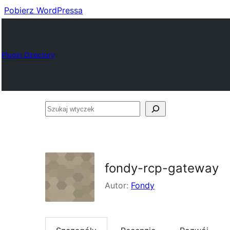
Pobierz WordPressa
Plugin Directory
Szukaj
wtyczek
fondy-rcp-gateway
Autor:
Fondy