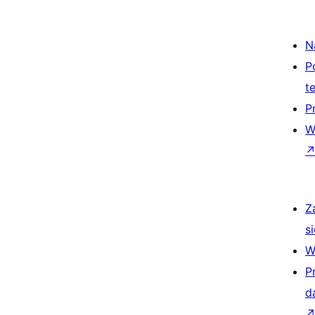
N
P
t
P
W
Z
si
W
P
d