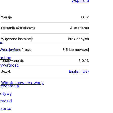
Wsparcie
Meta
Wersja
1.0.2
Ostatnia aktualizacja
4 lata
temu
Włączone instalacje
Brak danych
as
ktualności
Wersja WordPressa
3.5 lub nowszej
osting
Testowano do
6.0.13
rywatność
Język
English (US)
Widok zaawansowany
rezentacja
otywy
tyczki
zorce