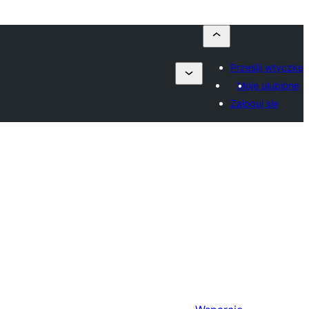
Prześlij wtyczkę
Moje ulubione
Zaloguj się