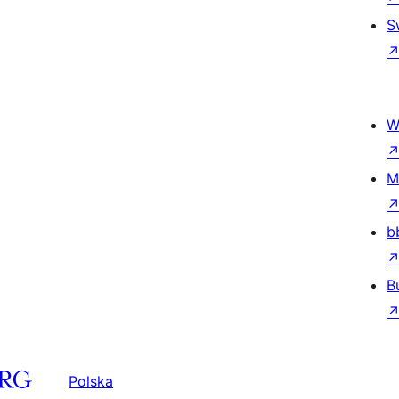
S
W
M
b
B
Polska