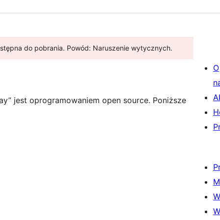
dostępna do pobrania. Powód: Naruszenie wytycznych.
O
n
A
ay” jest oprogramowaniem open source. Poniższe
H
P
P
M
W
W