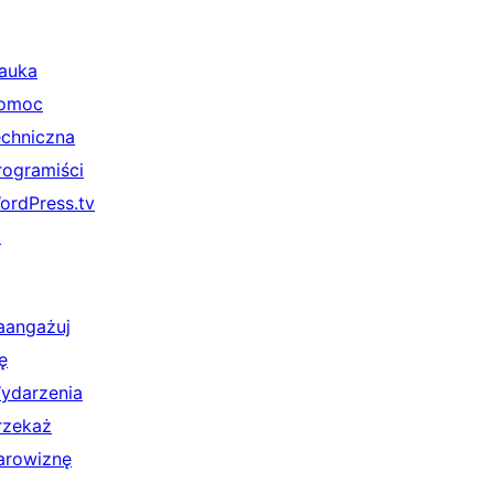
auka
omoc
echniczna
rogramiści
ordPress.tv
↗
aangażuj
ę
ydarzenia
rzekaż
arowiznę
↗