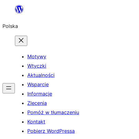
Przejdź
do
Polska
treści
Motywy
Wtyczki
Aktualności
Wsparcie
Informacje
Zlecenia
Pomóż w tłumaczeniu
Kontakt
Pobierz WordPressa