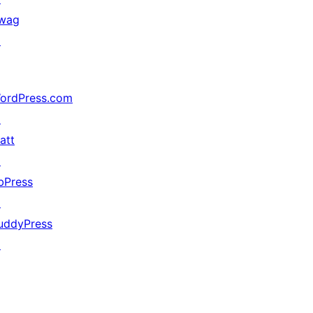
wag
↗
ordPress.com
↗
att
↗
bPress
↗
uddyPress
↗