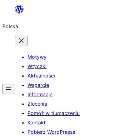
Przejdź
do
Polska
treści
Motywy
Wtyczki
Aktualności
Wsparcie
Informacje
Zlecenia
Pomóż w tłumaczeniu
Kontakt
Pobierz WordPressa