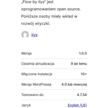
„Flow by ilys” jest
oprogramowaniem open source.
Poniższe osoby miały wkład w
rozwój wtyczki.
Zaangażowani
ilys
Meta
Wersja
1.0.0
Ostatnia aktualizacja
9 lat
temu
Włączone instalacje
10+
Wersja WordPressa
4.0 lub nowszej
Testowano do
4.7.34
Język
English (US)