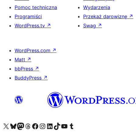
Pomoc techniczna
Wydarzenia
Programiści
Przekaż darowiznę
↗
WordPress.tv
↗
Swag
↗
WordPress.com
↗
Matt
↗
bbPress
↗
BuddyPress
↗
Odwiedź nasze konto X (dawniej Twitter)
Odwiedź nasze konto Bluesky
Odwiedź nasze konto na Mastodoncie
Odwiedź naszego Threadsa
Odwiedź naszego Facebooka
Odwiedź nasze konto na Instagramie
Odwiedź nasze konto na LinkedIn
Odwiedź naszego TikToka
Odwiedź nasz kanał YouTube
Odwiedź naszego Tumblra