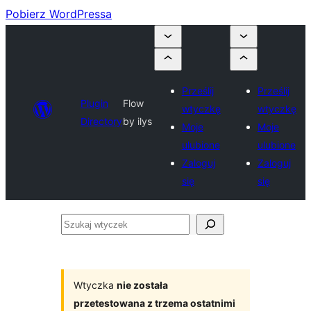
Pobierz WordPressa
Prześlij
Prześlij
Plugin
Flow
wtyczkę
wtyczkę
Directory
by ilys
Moje
Moje
ulubione
ulubione
Zaloguj
Zaloguj
się
się
Szukaj
wtyczek
Wtyczka
nie została
przetestowana z trzema ostatnimi