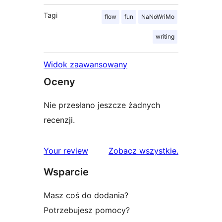
Tagi
flow
fun
NaNoWriMo
writing
Widok zaawansowany
Oceny
Nie przesłano jeszcze żadnych
recenzji.
recenzje
Your review
Zobacz wszystkie
.
Wsparcie
Masz coś do dodania?
Potrzebujesz pomocy?