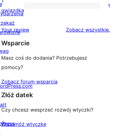
1
ę
1
2-
1
gwiazdka
ydarzenia
gwiazdkowa
recenzja
rzekaż
1-
recenzje
Your review
Zobacz wszystkie
.
arowiznę
gwiazdkowa
↗
Wsparcie
wag
Masz coś do dodania? Potrzebujesz
↗
pomocy?
Zobacz forum wsparcia
ordPress.com
Złóż datek
↗
att
Czy chcesz wesprzeć rozwój wtyczki?
↗
bPress
Wspomóż wtyczkę
↗