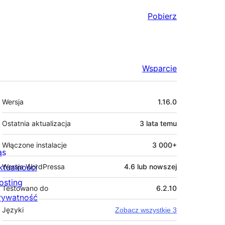
Pobierz
Wsparcie
Meta
Wersja
1.16.0
Ostatnia aktualizacja
3 lata
temu
Włączone instalacje
3 000+
as
ktualności
Wersja WordPressa
4.6 lub nowszej
osting
Testowano do
6.2.10
rywatność
Języki
Zobacz wszystkie 3