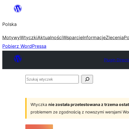
Przejdź
do
Polska
treści
Motywy
Wtyczki
Aktualności
Wsparcie
Informacje
Zlecenia
Po
Pobierz WordPressa
Plugin Direct
Szukaj
wtyczek
Wtyczka
nie została przetestowana z trzema os
problemem ze zgodnością z nowszymi wersjami Wo