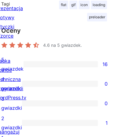
Tagi
flat
gif
icon
loading
rezentacja
otywy
preloader
tyczki
Oceny
zorce
4.6
na 5 gwiazdek.
5
auka
16
16
gwiazdek
omoc
recenzji
echniczna
4
0
5-
0
rogramiści
gwiazdki
gwiazdkowych
recenzji
ordPress.tv
3
0
4-
↗
0
gwiazdki
gwiazdkowych
recenzji
2
1
3-
1
gwiazdki
aangażuj
gwiazdkowych
recenzja