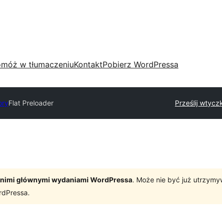
móż w tłumaczeniu
Kontakt
Pobierz WordPressa
ory
Flat Preloader
Prześlij wtycz
tatnimi głównymi wydaniami WordPressa
. Może nie być już utrzym
rdPressa.