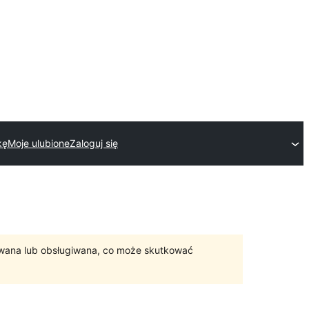
kę
Moje ulubione
Zaloguj się
ywana lub obsługiwana, co może skutkować