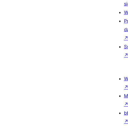
si
W
P
d
S
W
M
b