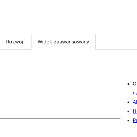
Rozwój
Widok zaawansowany
O
n
A
H
P