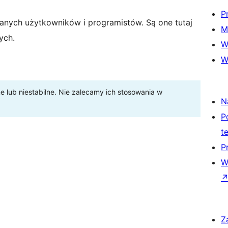
P
anych użytkowników i programistów. Są one tutaj
M
ych.
W
W
lub niestabilne. Nie zalecamy ich stosowania w
N
P
t
P
W
Z