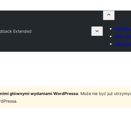
Prześlij
dback Extended
Moje ulu
Zaloguj 
tatnimi głównymi wydaniami WordPressa
. Może nie być już utrzym
rdPressa.