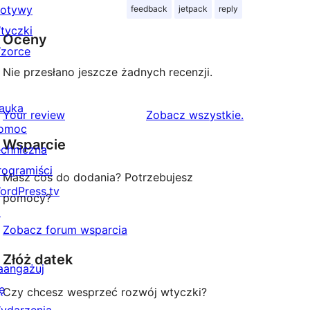
otywy
feedback
jetpack
reply
tyczki
Oceny
zorce
Nie przesłano jeszcze żadnych recenzji.
auka
recenzje
Your review
Zobacz wszystkie
.
omoc
Wsparcie
echniczna
rogramiści
Masz coś do dodania? Potrzebujesz
ordPress.tv
pomocy?
↗
Zobacz forum wsparcia
Złóż datek
aangażuj
ę
Czy chcesz wesprzeć rozwój wtyczki?