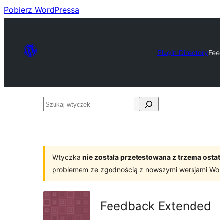
Pobierz WordPressa
Plugin Directory
Fee
Szukaj
wtyczek
Wtyczka
nie została przetestowana z trzema os
problemem ze zgodnością z nowszymi wersjami Wo
Feedback Extended