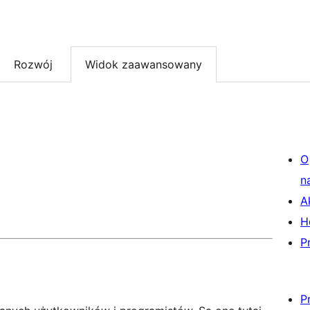
Rozwój
Widok zaawansowany
O
n
A
H
P
P