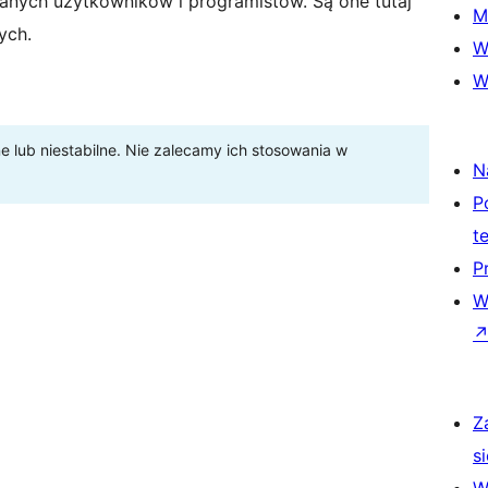
anych użytkowników i programistów. Są one tutaj
M
ych.
W
W
lub niestabilne. Nie zalecamy ich stosowania w
N
P
t
P
W
Z
si