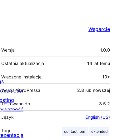
Wsparcie
Meta
Wersja
1.0.0
Ostatnia aktualizacja
14 lat
temu
Włączone instalacje
10+
as
ktualności
Wersja WordPressa
2.8 lub nowszej
osting
Testowano do
3.5.2
rywatność
Język
English (US)
Tagi
contact form
extended
rezentacja