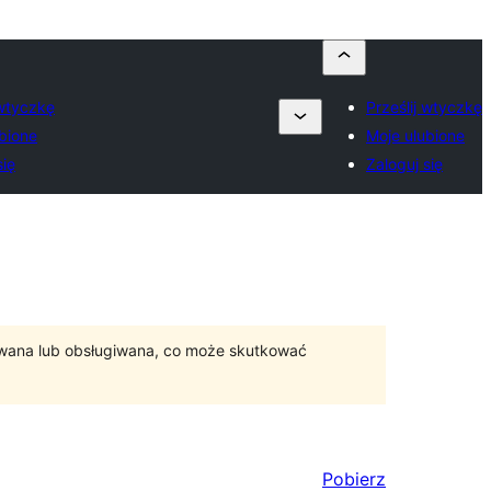
 wtyczkę
Prześlij wtyczkę
bione
Moje ulubione
się
Zaloguj się
ywana lub obsługiwana, co może skutkować
Pobierz