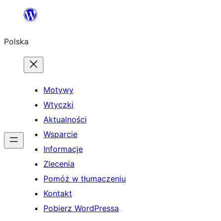
Przejdź
do
Polska
treści
Motywy
Wtyczki
Aktualności
Wsparcie
Informacje
Zlecenia
Pomóż w tłumaczeniu
Kontakt
Pobierz WordPressa