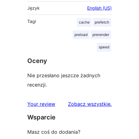
Język
English (US)
Tagi
cache
prefetch
preload
prerender
speed
Oceny
Nie przesłano jeszcze żadnych
recenzji.
recenzje
Your review
Zobacz wszystkie
.
Wsparcie
Masz coś do dodania?