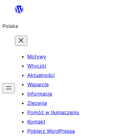
Przejdź
do
Polska
treści
Motywy
Wtyczki
Aktualności
Wsparcie
Informacje
Zlecenia
Pomóż w tłumaczeniu
Kontakt
Pobierz WordPressa