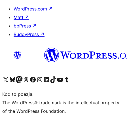
WordPress.com
↗
Matt
↗
bbPress
↗
BuddyPress
↗
Odwiedź nasze konto X (dawniej Twitter)
Odwiedź nasze konto Bluesky
Odwiedź nasze konto na Mastodoncie
Odwiedź naszego Threadsa
Odwiedź naszego Facebooka
Odwiedź nasze konto na Instagramie
Odwiedź nasze konto na LinkedIn
Odwiedź naszego TikToka
Odwiedź nasz kanał YouTube
Odwiedź naszego Tumblra
Kod to poezja.
The WordPress® trademark is the intellectual property
of the WordPress Foundation.