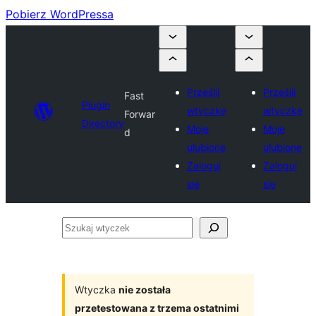
Pobierz WordPressa
Prześlij
Prześlij
Fast
Plugin
wtyczkę
wtyczkę
Forwar
Directory
Moje
Moje
d
ulubione
ulubione
Zaloguj
Zaloguj
się
się
Szukaj
wtyczek
Wtyczka
nie została
przetestowana z trzema ostatnimi