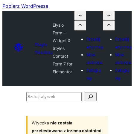
Pobierz WordPressa
Elysio
Form –
Prześlij
Prześlij
Widget &
Plugin
wtyczkę
wtyczkę
Styles
Directory
Moje
Moje
Contact
ulubione
ulubione
Form 7 for
Zaloguj
Zaloguj
Elementor
się
się
Szukaj
wtyczek
Wtyczka
nie została
przetestowana z trzema ostatnimi