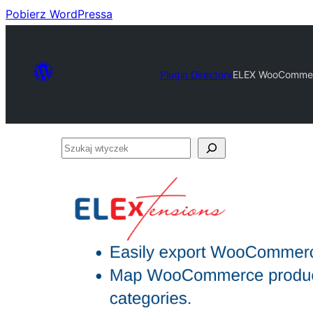
Pobierz WordPressa
Plugin Directory
ELEX WooCommerc
Szukaj
wtyczek