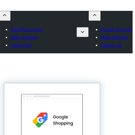
Prześlij wtyczkę
Prześlij wtyczkę
Moje ulubione
Moje ulubione
Zaloguj się
Zaloguj się