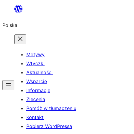
Przejdź
do
Polska
treści
Motywy
Wtyczki
Aktualności
Wsparcie
Informacje
Zlecenia
Pomóż w tłumaczeniu
Kontakt
Pobierz WordPressa