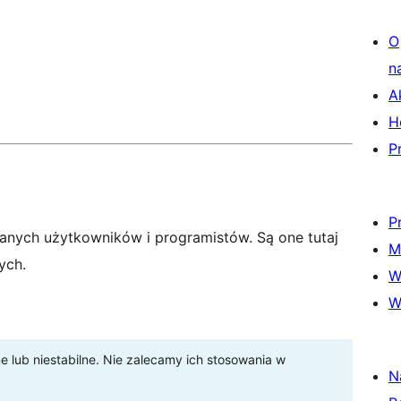
O
n
A
H
P
P
anych użytkowników i programistów. Są one tutaj
M
ych.
W
W
lub niestabilne. Nie zalecamy ich stosowania w
N