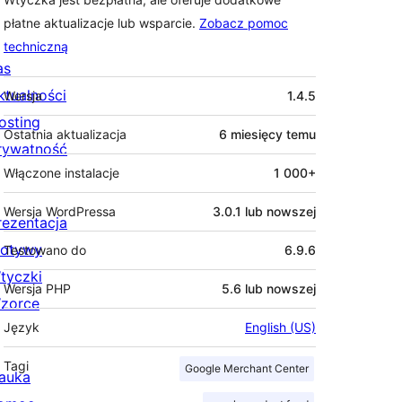
płatne aktualizacje lub wsparcie.
Zobacz pomoc
techniczną
as
Meta
ktualności
Wersja
1.4.5
osting
Ostatnia aktualizacja
6 miesięcy
temu
rywatność
Włączone instalacje
1 000+
Wersja WordPressa
3.0.1 lub nowszej
rezentacja
otywy
Testowano do
6.9.6
tyczki
Wersja PHP
5.6 lub nowszej
zorce
Język
English (US)
Tagi
Google Merchant Center
auka