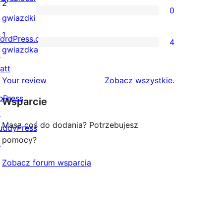
recenzji
2
0
3-
0
gwiazdki
gwiazdkowych
recenzji
1
ordPress.com
4
2-
4
gwiazdka
↗
gwiazdkowych
recenzje
att
1-
recenzje
Your review
Zobacz wszystkie
.
↗
gwiazdkowe
bPress
Wsparcie
↗
Masz coś do dodania? Potrzebujesz
uddyPress
pomocy?
↗
Zobacz forum wsparcia