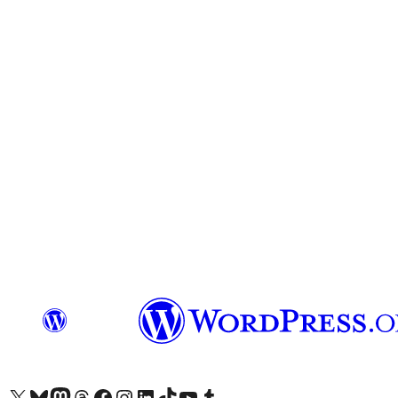
Odwiedź nasze konto X (dawniej Twitter)
Odwiedź nasze konto Bluesky
Odwiedź nasze konto na Mastodoncie
Odwiedź naszego Threadsa
Odwiedź naszego Facebooka
Odwiedź nasze konto na Instagramie
Odwiedź nasze konto na LinkedIn
Odwiedź naszego TikToka
Odwiedź nasz kanał YouTube
Odwiedź naszego Tumblra