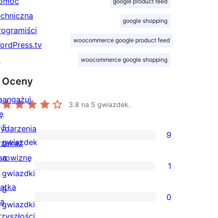
omoc
google product feed
echniczna
google shopping
rogramiści
woocommerce google product feed
ordPress.tv
↗
woocommerce google shopping
Oceny
aangażuj
3.8
na 5 gwiazdek.
ę
5
ydarzenia
9
9
gwiazdek
rzekaż
recenzji
arowiznę
4
1
5-
↗
1
gwiazdki
gwiazdkowych
iątka
recenzja
3
0
la
4-
0
gwiazdki
rzyszłości
gwiazdkowa