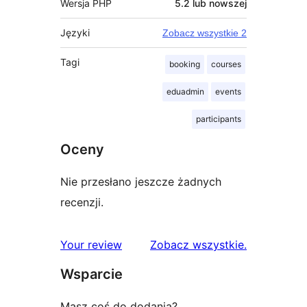
Wersja PHP
5.2 lub nowszej
Języki
Zobacz wszystkie 2
Tagi
booking
courses
eduadmin
events
participants
Oceny
Nie przesłano jeszcze żadnych
recenzji.
recenzje
Your review
Zobacz wszystkie
.
Wsparcie
Masz coś do dodania?