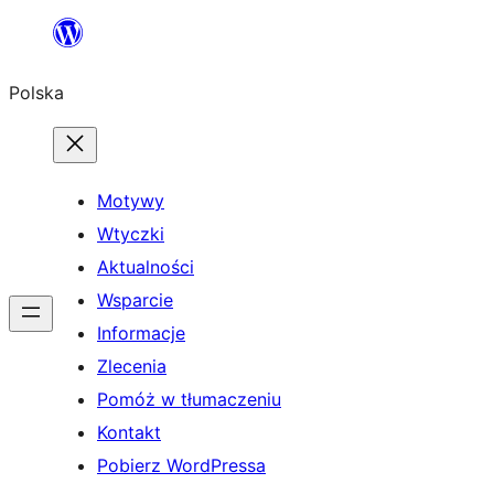
Przejdź
do
Polska
treści
Motywy
Wtyczki
Aktualności
Wsparcie
Informacje
Zlecenia
Pomóż w tłumaczeniu
Kontakt
Pobierz WordPressa