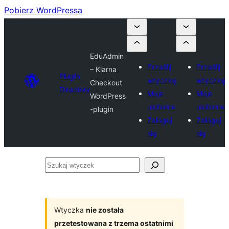
Pobierz WordPressa
EduAdmin
Prześlij
Prześlij
– Klarna
Plugin
wtyczkę
wtyczkę
Checkout
Directory
Moje
Moje
WordPress
ulubione
ulubione
-plugin
Zaloguj
Zaloguj
się
się
Szukaj
wtyczek
Wtyczka
nie została
przetestowana z trzema ostatnimi