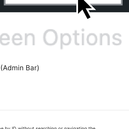
 (Admin Bar)
pe by ID without searching or navigating the