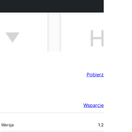
Pobierz
Wsparcie
Meta
Wersja
1.2