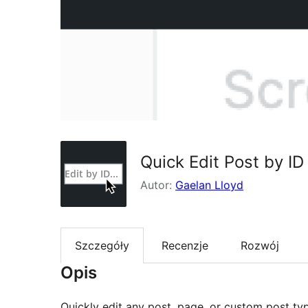
Quick Edit Post by ID
Autor:
Gaelan Lloyd
Szczegóły
Recenzje
Rozwój
Opis
Quickly edit any post, page, or custom post ty