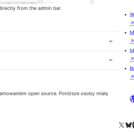
directly from the admin bar.
W
M
b
B
ogramowaniem open source. Poniższe osoby miały
Odwiedź nasze konto X (
Odwiedź n
O