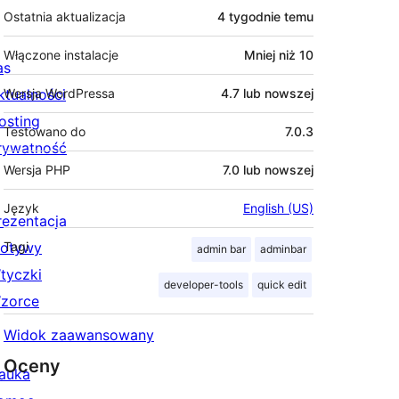
Ostatnia aktualizacja
4 tygodnie
temu
Włączone instalacje
Mniej niż 10
as
ktualności
Wersja WordPressa
4.7 lub nowszej
osting
Testowano do
7.0.3
rywatność
Wersja PHP
7.0 lub nowszej
Język
English (US)
rezentacja
otywy
Tagi
admin bar
adminbar
tyczki
developer-tools
quick edit
zorce
Widok zaawansowany
Oceny
auka