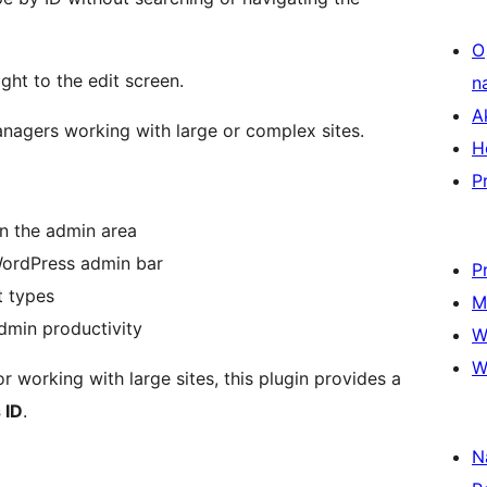
O
ght to the edit screen.
n
A
nagers working with large or complex sites.
H
P
in the admin area
 WordPress admin bar
P
t types
M
min productivity
W
W
 working with large sites, this plugin provides a
 ID
.
N