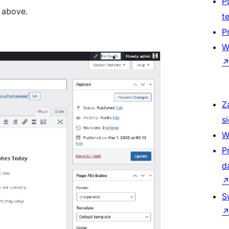
P
d above.
t
P
W
Z
si
W
P
d
S