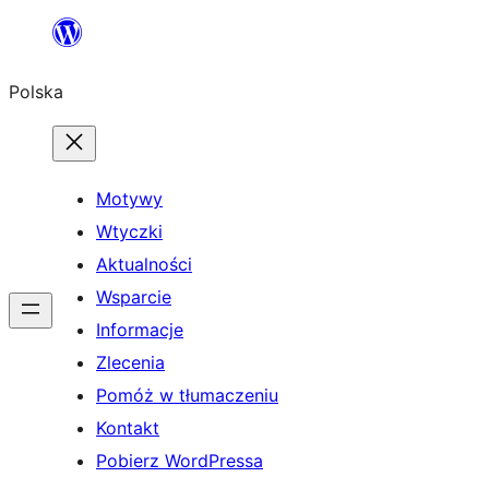
Przejdź
do
Polska
treści
Motywy
Wtyczki
Aktualności
Wsparcie
Informacje
Zlecenia
Pomóż w tłumaczeniu
Kontakt
Pobierz WordPressa