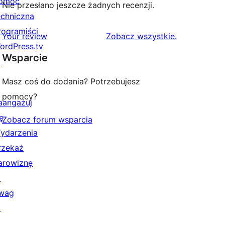
omoc
Nie przesłano jeszcze żadnych recenzji.
echniczna
rogramiści
recenzje
Your review
Zobacz wszystkie
.
ordPress.tv
Wsparcie
↗
Masz coś do dodania? Potrzebujesz
pomocy?
aangażuj
ę
Zobacz forum wsparcia
ydarzenia
rzekaż
arowiznę
↗
wag
↗