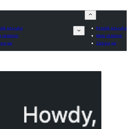
ślij wtyczkę
Prześlij wtyczkę
e ulubione
Moje ulubione
guj się
Zaloguj się