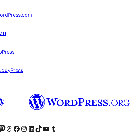
ordPress.com
↗
att
↗
bPress
↗
uddyPress
↗
dawniej Twitter)
asze konto Bluesky
dwiedź nasze konto na Mastodoncie
Odwiedź naszego Threadsa
Odwiedź naszego Facebooka
Odwiedź nasze konto na Instagramie
Odwiedź nasze konto na LinkedIn
Odwiedź naszego TikToka
Odwiedź nasz kanał YouTube
Odwiedź naszego Tumblra