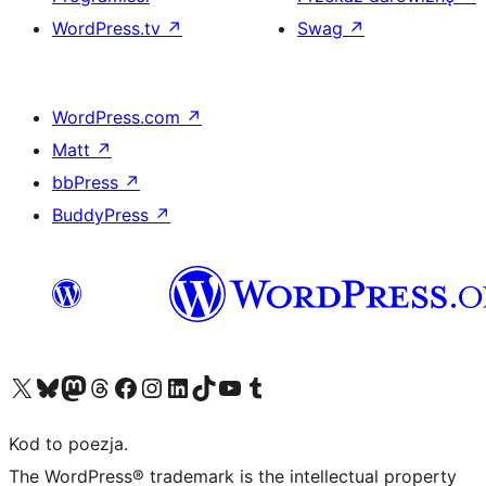
WordPress.tv
↗
Swag
↗
WordPress.com
↗
Matt
↗
bbPress
↗
BuddyPress
↗
Odwiedź nasze konto X (dawniej Twitter)
Odwiedź nasze konto Bluesky
Odwiedź nasze konto na Mastodoncie
Odwiedź naszego Threadsa
Odwiedź naszego Facebooka
Odwiedź nasze konto na Instagramie
Odwiedź nasze konto na LinkedIn
Odwiedź naszego TikToka
Odwiedź nasz kanał YouTube
Odwiedź naszego Tumblra
Kod to poezja.
The WordPress® trademark is the intellectual property