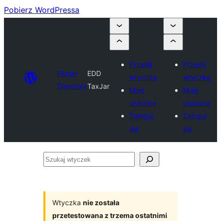
Pobierz WordPressa
Prześlij
Prześlij
Plugin
EDD
wtyczkę
wtyczkę
Directory
TaxJar
Moje
Moje
ulubione
ulubione
Zaloguj
Zaloguj
się
się
Szukaj
wtyczek
Wtyczka
nie została
przetestowana z trzema ostatnimi