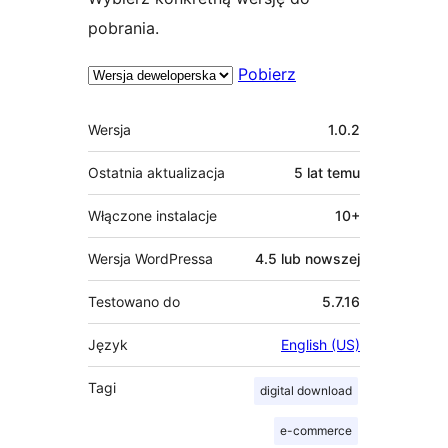
pobrania.
Pobierz
Meta
Wersja
1.0.2
Ostatnia aktualizacja
5 lat
temu
Włączone instalacje
10+
Wersja WordPressa
4.5 lub nowszej
Testowano do
5.7.16
Język
English (US)
Tagi
digital download
e-commerce