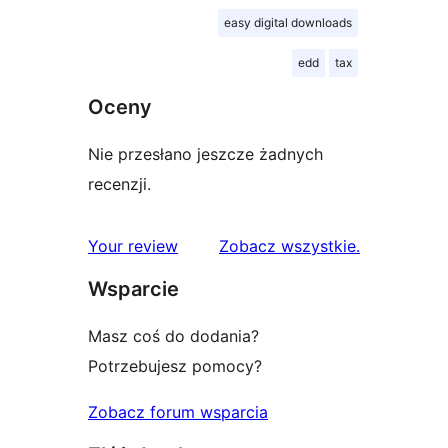
easy digital downloads
edd
tax
Oceny
Nie przesłano jeszcze żadnych
recenzji.
recenzje
Your review
Zobacz wszystkie
.
Wsparcie
Masz coś do dodania?
Potrzebujesz pomocy?
Zobacz forum wsparcia