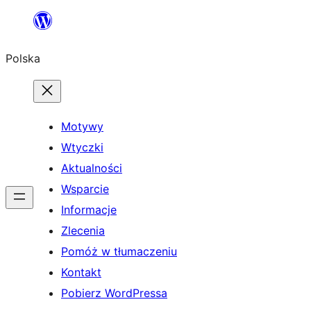
Przejdź
do
Polska
treści
Motywy
Wtyczki
Aktualności
Wsparcie
Informacje
Zlecenia
Pomóż w tłumaczeniu
Kontakt
Pobierz WordPressa