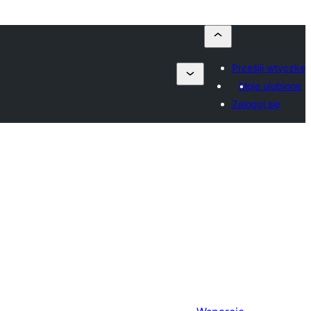
Prześlij wtyczkę
Moje ulubione
Zaloguj się