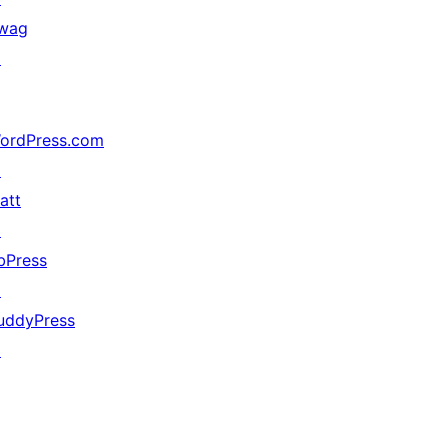
wag
↗
ordPress.com
↗
att
↗
bPress
↗
uddyPress
↗