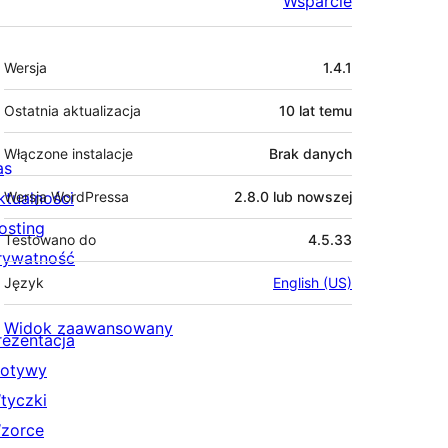
Wsparcie
Meta
Wersja
1.4.1
Ostatnia aktualizacja
10 lat
temu
Włączone instalacje
Brak danych
as
ktualności
Wersja WordPressa
2.8.0 lub nowszej
osting
Testowano do
4.5.33
rywatność
Język
English (US)
Widok zaawansowany
rezentacja
otywy
tyczki
zorce