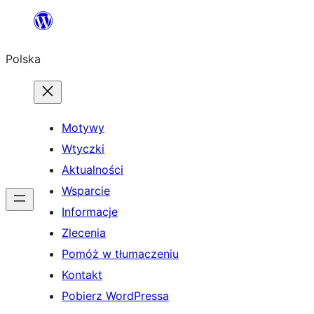
Przejdź
do
Polska
treści
Motywy
Wtyczki
Aktualności
Wsparcie
Informacje
Zlecenia
Pomóż w tłumaczeniu
Kontakt
Pobierz WordPressa