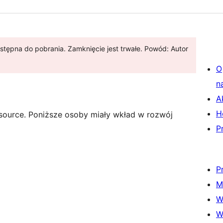
stępna do pobrania. Zamknięcie jest trwałe. Powód: Autor
O
n
A
H
source. Poniższe osoby miały wkład w rozwój
P
P
M
W
W