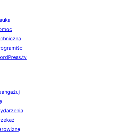
auka
omoc
echniczna
rogramiści
ordPress.tv
↗
aangażuj
ę
ydarzenia
rzekaż
arowiznę
↗