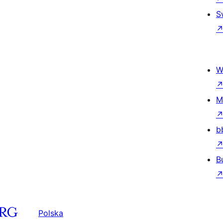
S
W
M
b
B
Polska