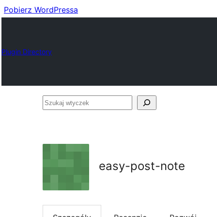
Pobierz WordPressa
Plugin Directory
Szukaj
wtyczek
easy-post-note