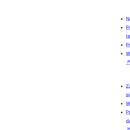
N
P
t
P
W
Z
si
W
P
d