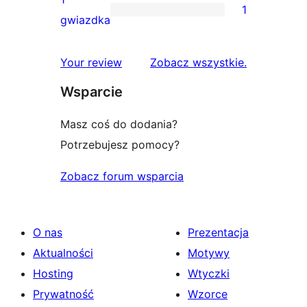
1
2-
1
gwiazdka
gwiazdkowych
recenzja
1-
recenzje
Your review
Zobacz wszystkie
.
gwiazdkowa
Wsparcie
Masz coś do dodania?
Potrzebujesz pomocy?
Zobacz forum wsparcia
O nas
Prezentacja
Aktualności
Motywy
Hosting
Wtyczki
Prywatność
Wzorce