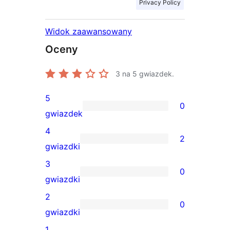
Privacy Policy
Widok zaawansowany
Oceny
3
na 5 gwiazdek.
5
0
0
gwiazdek
recenzji
4
2
5-
2
gwiazdki
gwiazdkowych
recenzje
3
0
4-
0
gwiazdki
gwiazdkowe
recenzji
2
0
3-
0
gwiazdki
gwiazdkowych
recenzji
1