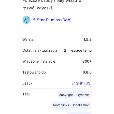
Poniższe osoby miały wkład w
rozwój wtyczki.
Zaangażowani
5 Star Plugins (Rob)
Meta
Wersja
1.5.3
Ostatnia aktualizacja
2 miesiące
temu
Włączone instalacje
800+
Testowano do
6.8.6
Język
English (US)
Tagi
copyright
Dynamic
footer links
localization