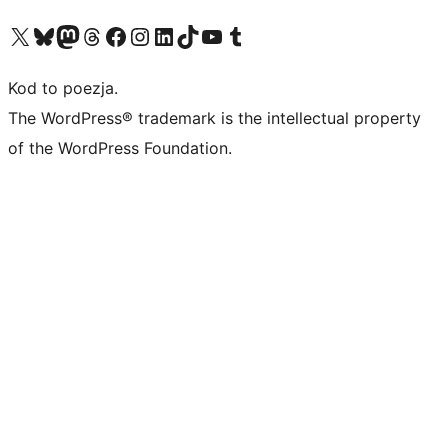
Odwiedź nasze konto X (dawniej Twitter)
Odwiedź nasze konto Bluesky
Odwiedź nasze konto na Mastodoncie
Odwiedź naszego Threadsa
Odwiedź naszego Facebooka
Odwiedź nasze konto na Instagramie
Odwiedź nasze konto na LinkedIn
Odwiedź naszego TikToka
Odwiedź nasz kanał YouTube
Odwiedź naszego Tumblra
Kod to poezja.
The WordPress® trademark is the intellectual property
of the WordPress Foundation.