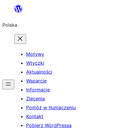
Przejdź
do
Polska
treści
Motywy
Wtyczki
Aktualności
Wsparcie
Informacje
Zlecenia
Pomóż w tłumaczeniu
Kontakt
Pobierz WordPressa