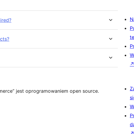
N
ired?
P
t
cts?
P
W
Z
erce” jest oprogramowaniem open source.
si
W
P
d