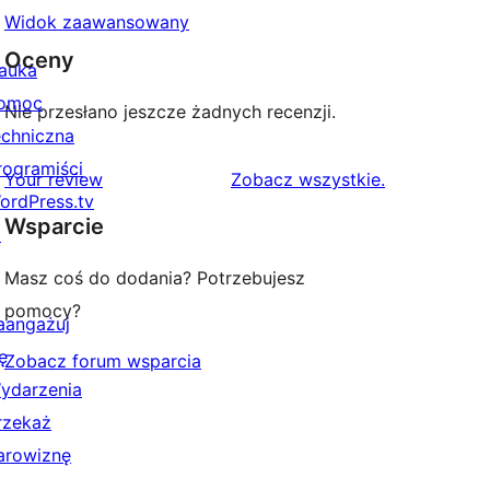
Widok zaawansowany
Oceny
auka
omoc
Nie przesłano jeszcze żadnych recenzji.
echniczna
rogramiści
recenzje
Your review
Zobacz wszystkie
.
ordPress.tv
Wsparcie
↗
Masz coś do dodania? Potrzebujesz
pomocy?
aangażuj
ę
Zobacz forum wsparcia
ydarzenia
rzekaż
arowiznę
↗