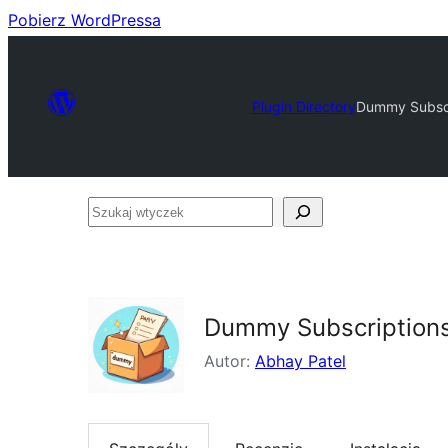
Pobierz WordPressa
Plugin Directory
Dummy Subscr
Szukaj
wtyczek
Dummy Subscription
Autor:
Abhay Patel