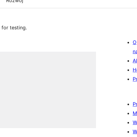
Rozwój
or testing.
O
n
A
H
P
P
M
W
W