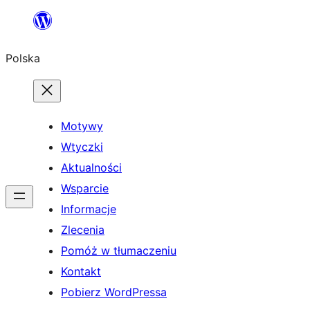
Przejdź
do
Polska
treści
Motywy
Wtyczki
Aktualności
Wsparcie
Informacje
Zlecenia
Pomóż w tłumaczeniu
Kontakt
Pobierz WordPressa