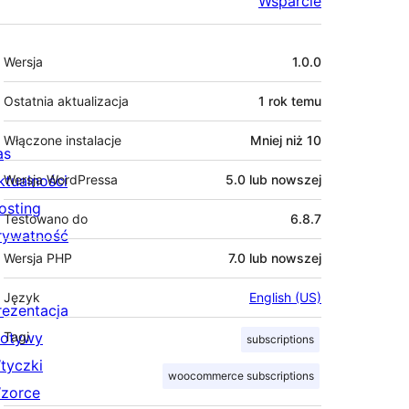
Wsparcie
Meta
Wersja
1.0.0
Ostatnia aktualizacja
1 rok
temu
Włączone instalacje
Mniej niż 10
as
ktualności
Wersja WordPressa
5.0 lub nowszej
osting
Testowano do
6.8.7
rywatność
Wersja PHP
7.0 lub nowszej
Język
English (US)
rezentacja
otywy
Tagi
subscriptions
tyczki
woocommerce subscriptions
zorce