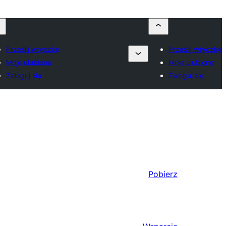
Prześlij wtyczkę
Prześlij wtyczkę
Moje ulubione
Moje ulubione
Zaloguj się
Zaloguj się
Pobierz