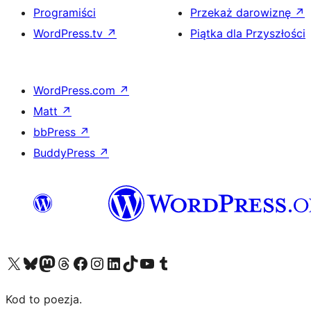
Programiści
Przekaż darowiznę
↗
WordPress.tv
↗
Piątka dla Przyszłości
WordPress.com
↗
Matt
↗
bbPress
↗
BuddyPress
↗
Odwiedź nasze konto X (dawniej Twitter)
Odwiedź nasze konto Bluesky
Odwiedź nasze konto na Mastodoncie
Odwiedź naszego Threadsa
Odwiedź naszego Facebooka
Odwiedź nasze konto na Instagramie
Odwiedź nasze konto na LinkedIn
Odwiedź naszego TikToka
Odwiedź nasz kanał YouTube
Odwiedź naszego Tumblra
Kod to poezja.