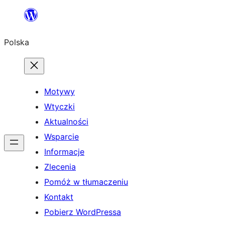
Przejdź
do
Polska
treści
Motywy
Wtyczki
Aktualności
Wsparcie
Informacje
Zlecenia
Pomóż w tłumaczeniu
Kontakt
Pobierz WordPressa