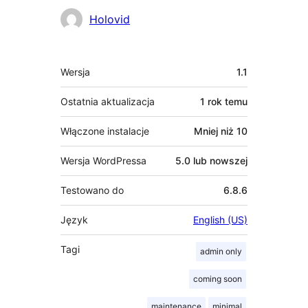
Zaangażowani
Holovid
Meta
Wersja
1.1
Ostatnia aktualizacja
1 rok
temu
Włączone instalacje
Mniej niż 10
Wersja WordPressa
5.0 lub nowszej
Testowano do
6.8.6
Język
English (US)
Tagi
admin only
coming soon
maintenance
minimal