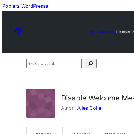
Pobierz WordPressa
Plugin Directory
Disable 
Szukaj
wtyczek
Disable Welcome Me
Autor:
Jules Colle