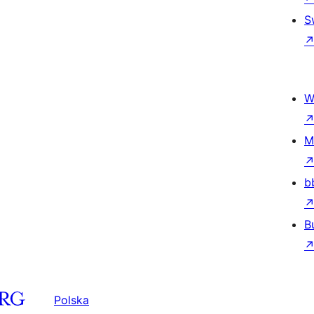
S
W
M
b
B
Polska