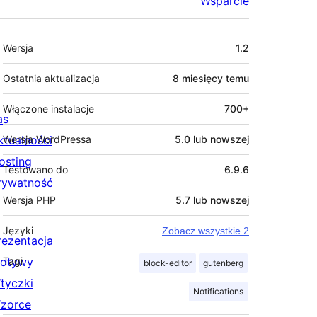
Wsparcie
Meta
Wersja
1.2
Ostatnia aktualizacja
8 miesięcy
temu
Włączone instalacje
700+
as
ktualności
Wersja WordPressa
5.0 lub nowszej
osting
Testowano do
6.9.6
rywatność
Wersja PHP
5.7 lub nowszej
Języki
Zobacz wszystkie 2
rezentacja
otywy
Tagi
block-editor
gutenberg
tyczki
Notifications
zorce