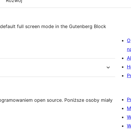
Rozwój
efault full screen mode in the Gutenberg Block
O
n
A
H
P
P
rogramowaniem open source. Poniższe osoby miały
M
W
W