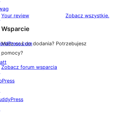
gwiazdkowych
recenzji
wag
1-
recenzje
Your review
Zobacz wszystkie
.
↗
gwiazdkowych
Wsparcie
ordPress.com
Masz coś do dodania? Potrzebujesz
↗
pomocy?
att
Zobacz forum wsparcia
↗
bPress
↗
uddyPress
↗