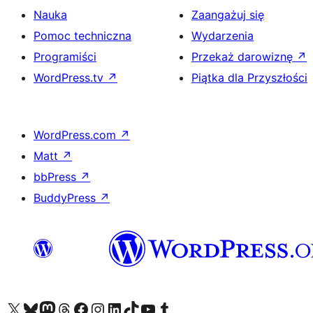
Nauka
Zaangażuj się
Pomoc techniczna
Wydarzenia
Programiści
Przekaż darowiznę
↗
WordPress.tv
↗
Piątka dla Przyszłości
WordPress.com
↗
Matt
↗
bbPress
↗
BuddyPress
↗
Odwiedź nasze konto X (dawniej Twitter)
Odwiedź nasze konto Bluesky
Odwiedź nasze konto na Mastodoncie
Odwiedź naszego Threadsa
Odwiedź naszego Facebooka
Odwiedź nasze konto na Instagramie
Odwiedź nasze konto na LinkedIn
Odwiedź naszego TikToka
Odwiedź nasz kanał YouTube
Odwiedź naszego Tumblra