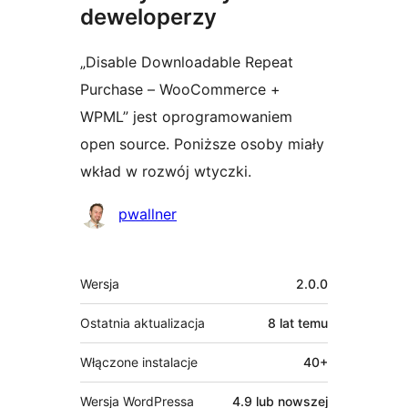
deweloperzy
„Disable Downloadable Repeat
Purchase – WooCommerce +
WPML” jest oprogramowaniem
open source. Poniższe osoby miały
wkład w rozwój wtyczki.
Zaangażowani
pwallner
Meta
Wersja
2.0.0
Ostatnia aktualizacja
8 lat
temu
Włączone instalacje
40+
Wersja WordPressa
4.9 lub nowszej