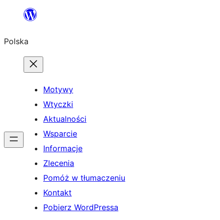
Przejdź
do
Polska
treści
Motywy
Wtyczki
Aktualności
Wsparcie
Informacje
Zlecenia
Pomóż w tłumaczeniu
Kontakt
Pobierz WordPressa