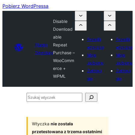
Pobierz WordPressa
Disable
Download
able
Prześlij
Prześlij
Plugin
Repeat
wtyczkę
wtyczkę
Directory
Purchase –
Moje
Moje
WooComm
ulubione
ulubione
erce +
Zaloguj
Zaloguj
WPML
się
się
Szukaj
wtyczek
Wtyczka
nie została
przetestowana z trzema ostatnimi