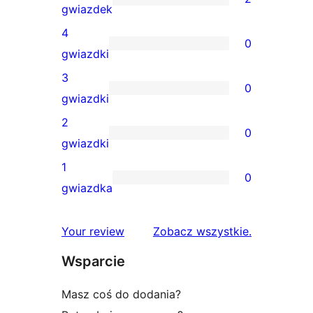
2
gwiazdek
recenzje
4
0
5-
0
gwiazdki
gwiazdkowe
recenzji
3
0
4-
0
gwiazdki
gwiazdkowych
recenzji
2
0
3-
0
gwiazdki
gwiazdkowych
recenzji
1
0
2-
0
gwiazdka
gwiazdkowych
recenzji
1-
recenzje
Your review
Zobacz wszystkie
.
gwiazdkowych
Wsparcie
Masz coś do dodania?