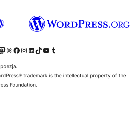
↗
dawniej Twitter)
asze konto Bluesky
dwiedź nasze konto na Mastodoncie
Odwiedź naszego Threadsa
Odwiedź naszego Facebooka
Odwiedź nasze konto na Instagramie
Odwiedź nasze konto na LinkedIn
Odwiedź naszego TikToka
Odwiedź nasz kanał YouTube
Odwiedź naszego Tumblra
 poezja.
rdPress® trademark is the intellectual property of the
ess Foundation.