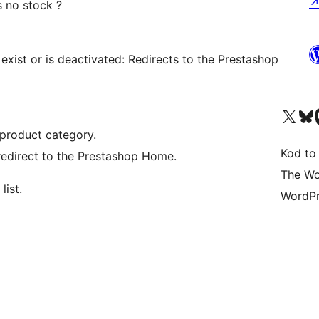
s no stock ?
exist or is deactivated: Redirects to the Prestashop
Odwiedź nasze konto X (
Odwiedź n
O
e product category.
Kod to
: redirect to the Prestashop Home.
The Wo
list.
WordPr