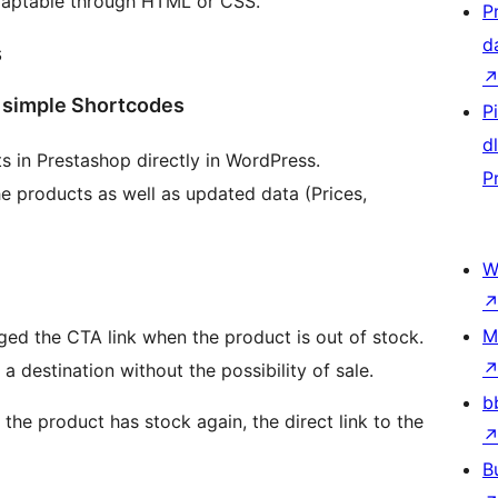
adaptable through HTML or CSS.
P
d
s
h simple Shortcodes
P
d
 in Prestashop directly in WordPress.
P
he products as well as updated data (Prices,
W
M
ed the CTA link when the product is out of stock.
a destination without the possibility of sale.
b
the product has stock again, the direct link to the
B