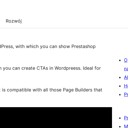
Rozwój
dPress, with which you can show Prestashop
O
h you can create CTAs in Wordpreess. Ideal for
n
A
H
is compatible with all those Page Builders that
P
P
M