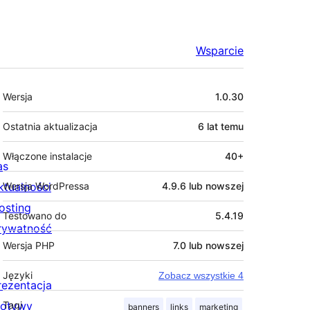
Wsparcie
Meta
Wersja
1.0.30
Ostatnia aktualizacja
6 lat
temu
Włączone instalacje
40+
as
ktualności
Wersja WordPressa
4.9.6 lub nowszej
osting
Testowano do
5.4.19
rywatność
Wersja PHP
7.0 lub nowszej
Języki
Zobacz wszystkie 4
rezentacja
otywy
Tagi
banners
links
marketing