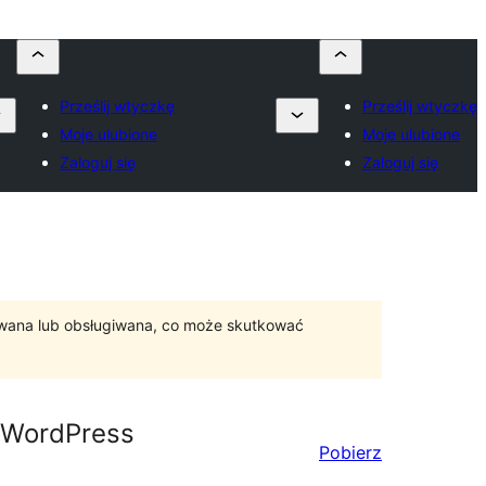
Prześlij wtyczkę
Prześlij wtyczkę
Moje ulubione
Moje ulubione
Zaloguj się
Zaloguj się
ywana lub obsługiwana, co może skutkować
r WordPress
Pobierz