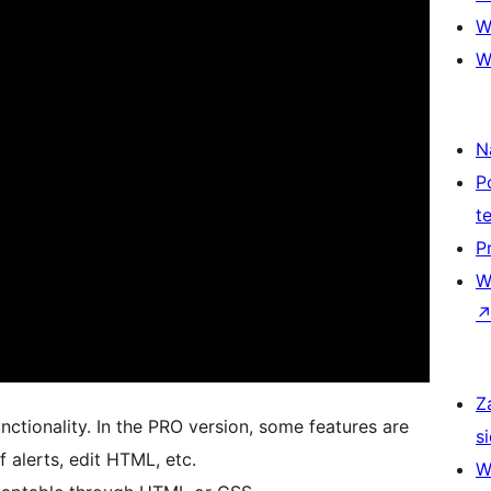
W
W
N
P
t
P
W
Z
nctionality. In the PRO version, some features are
si
f alerts, edit HTML, etc.
W