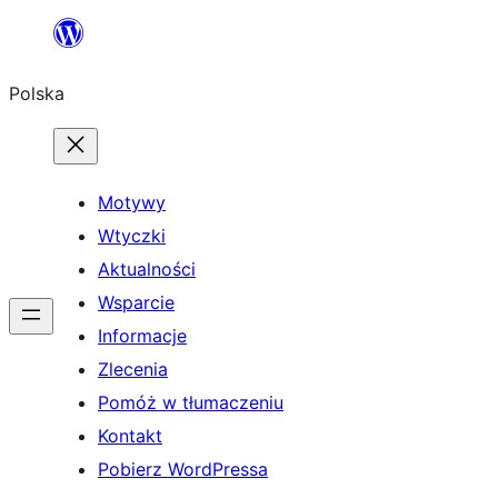
Przejdź
do
Polska
treści
Motywy
Wtyczki
Aktualności
Wsparcie
Informacje
Zlecenia
Pomóż w tłumaczeniu
Kontakt
Pobierz WordPressa