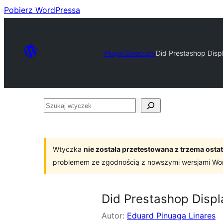
Pobierz WordPressa
Plugin Directory
Did Prestashop Disp
Szukaj
wtyczek
Wtyczka
nie została przetestowana z trzema os
problemem ze zgodnością z nowszymi wersjami Wo
Did Prestashop Displ
Autor:
Eduard Pinuaga Linares