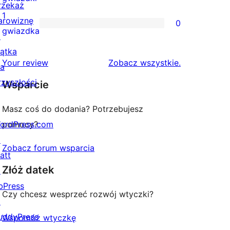
rzekaż
gwiazdkowych
recenzji
1
arowiznę
0
2-
0
gwiazdka
↗
gwiazdkowych
recenzji
iątka
1-
recenzje
Your review
Zobacz wszystkie
.
la
gwiazdkowych
rzyszłości
Wsparcie
Masz coś do dodania? Potrzebujesz
ordPress.com
pomocy?
↗
Zobacz forum wsparcia
att
Złóż datek
↗
bPress
Czy chcesz wesprzeć rozwój wtyczki?
↗
uddyPress
Wspomóż wtyczkę