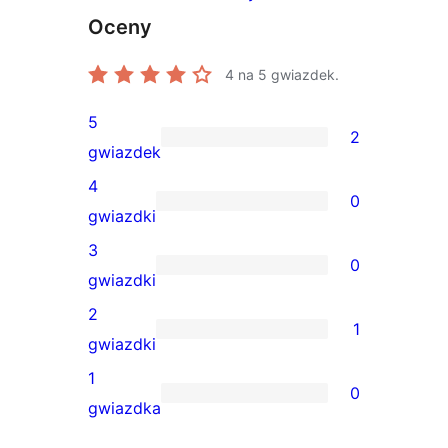
Oceny
4
na 5 gwiazdek.
5
2
2
gwiazdek
recenzje
4
0
5-
0
gwiazdki
gwiazdkowe
recenzji
3
0
4-
0
gwiazdki
gwiazdkowych
recenzji
2
1
3-
1
gwiazdki
gwiazdkowych
recenzja
1
0
2-
0
gwiazdka
gwiazdkowa
recenzji