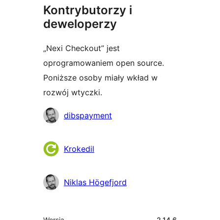
Kontrybutorzy i
deweloperzy
„Nexi Checkout” jest
oprogramowaniem open source.
Poniższe osoby miały wkład w
rozwój wtyczki.
Zaangażowani
dibspayment
Krokedil
Niklas Högefjord
Meta
Wersja
2.14.6