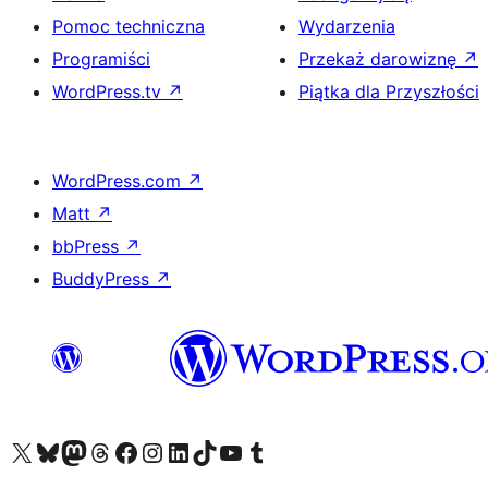
Pomoc techniczna
Wydarzenia
Programiści
Przekaż darowiznę
↗
WordPress.tv
↗
Piątka dla Przyszłości
WordPress.com
↗
Matt
↗
bbPress
↗
BuddyPress
↗
Odwiedź nasze konto X (dawniej Twitter)
Odwiedź nasze konto Bluesky
Odwiedź nasze konto na Mastodoncie
Odwiedź naszego Threadsa
Odwiedź naszego Facebooka
Odwiedź nasze konto na Instagramie
Odwiedź nasze konto na LinkedIn
Odwiedź naszego TikToka
Odwiedź nasz kanał YouTube
Odwiedź naszego Tumblra