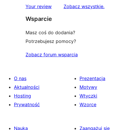
1-
recenzje
Your review
Zobacz wszystkie
.
gwiazdkowych
Wsparcie
Masz coś do dodania?
Potrzebujesz pomocy?
Zobacz forum wsparcia
O nas
Prezentacja
Aktualności
Motywy
Hosting
Wtyczki
Prywatność
Wzorce
Nauka
Zaangażuj się