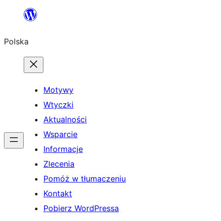
Przejdź
do
Polska
treści
Motywy
Wtyczki
Aktualności
Wsparcie
Informacje
Zlecenia
Pomóż w tłumaczeniu
Kontakt
Pobierz WordPressa