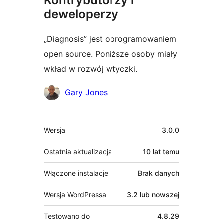
Kontrybutorzy i
deweloperzy
„Diagnosis” jest oprogramowaniem
open source. Poniższe osoby miały
wkład w rozwój wtyczki.
Zaangażowani
Gary Jones
Meta
Wersja
3.0.0
Ostatnia aktualizacja
10 lat
temu
Włączone instalacje
Brak danych
Wersja WordPressa
3.2 lub nowszej
Testowano do
4.8.29