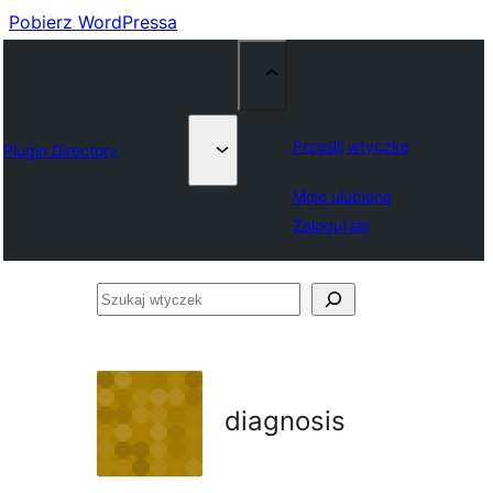
Pobierz WordPressa
Prześlij wtyczkę
Plugin Directory
Moje ulubione
Zaloguj się
Szukaj
wtyczek
diagnosis