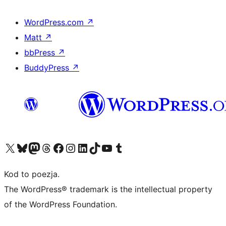
WordPress.com
↗
Matt
↗
bbPress
↗
BuddyPress
↗
Odwiedź nasze konto X (dawniej Twitter)
Odwiedź nasze konto Bluesky
Odwiedź nasze konto na Mastodoncie
Odwiedź naszego Threadsa
Odwiedź naszego Facebooka
Odwiedź nasze konto na Instagramie
Odwiedź nasze konto na LinkedIn
Odwiedź naszego TikToka
Odwiedź nasz kanał YouTube
Odwiedź naszego Tumblra
Kod to poezja.
The WordPress® trademark is the intellectual property
of the WordPress Foundation.