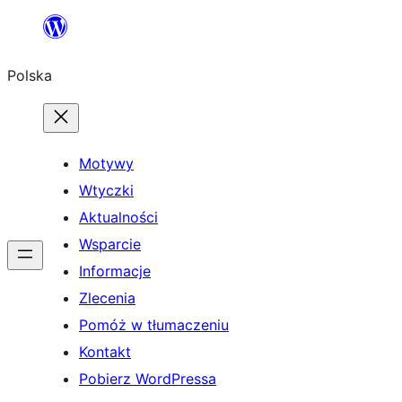
Przejdź
do
Polska
treści
Motywy
Wtyczki
Aktualności
Wsparcie
Informacje
Zlecenia
Pomóż w tłumaczeniu
Kontakt
Pobierz WordPressa