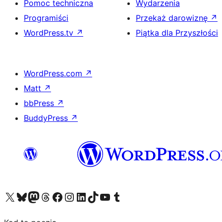
Pomoc techniczna
Wydarzenia
Programiści
Przekaż darowiznę
↗
WordPress.tv
↗
Piątka dla Przyszłości
WordPress.com
↗
Matt
↗
bbPress
↗
BuddyPress
↗
Odwiedź nasze konto X (dawniej Twitter)
Odwiedź nasze konto Bluesky
Odwiedź nasze konto na Mastodoncie
Odwiedź naszego Threadsa
Odwiedź naszego Facebooka
Odwiedź nasze konto na Instagramie
Odwiedź nasze konto na LinkedIn
Odwiedź naszego TikToka
Odwiedź nasz kanał YouTube
Odwiedź naszego Tumblra