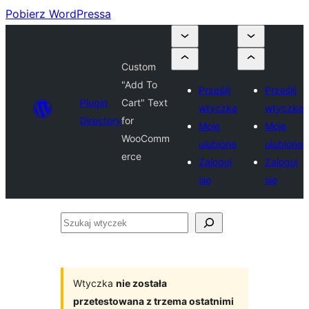
Pobierz WordPressa
Custom
"Add To
Prześlij
Prześlij
Plugin
Cart" Text
wtyczkę
wtyczkę
Directory
for
Moje
Moje
WooComm
ulubione
ulubione
erce
Zaloguj
Zaloguj
się
się
Szukaj
wtyczek
Wtyczka
nie została
przetestowana z trzema ostatnimi