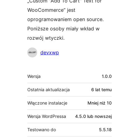
„Custom "Add To Cart" Text for
WooCommerce” jest
oprogramowaniem open source.
Poniższe osoby miały wkład w
rozwój wtyczki.
Zaangażowani
devxwp
Meta
Wersja
1.0.0
Ostatnia aktualizacja
6 lat
temu
Włączone instalacje
Mniej niż 10
Wersja WordPressa
4.5.0 lub nowszej
Testowano do
5.5.18