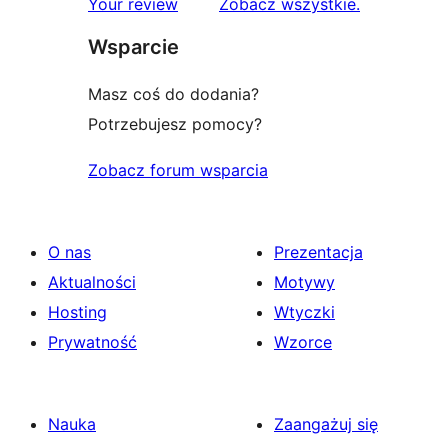
recenzje
Your review
Zobacz wszystkie
.
Wsparcie
Masz coś do dodania?
Potrzebujesz pomocy?
Zobacz forum wsparcia
O nas
Prezentacja
Aktualności
Motywy
Hosting
Wtyczki
Prywatność
Wzorce
Nauka
Zaangażuj się