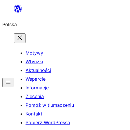
Przejdź
do
Polska
treści
Motywy
Wtyczki
Aktualności
Wsparcie
Informacje
Zlecenia
Pomóż w tłumaczeniu
Kontakt
Pobierz WordPressa