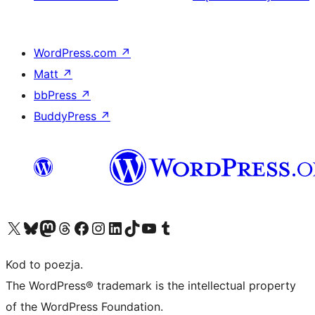
WordPress.com
↗
Matt
↗
bbPress
↗
BuddyPress
↗
Odwiedź nasze konto X (dawniej Twitter)
Odwiedź nasze konto Bluesky
Odwiedź nasze konto na Mastodoncie
Odwiedź naszego Threadsa
Odwiedź naszego Facebooka
Odwiedź nasze konto na Instagramie
Odwiedź nasze konto na LinkedIn
Odwiedź naszego TikToka
Odwiedź nasz kanał YouTube
Odwiedź naszego Tumblra
Kod to poezja.
The WordPress® trademark is the intellectual property
of the WordPress Foundation.