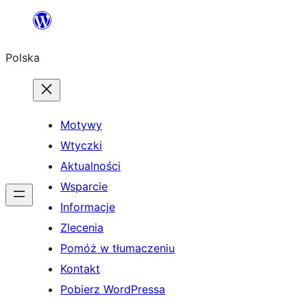
Przejdź
do
Polska
treści
Motywy
Wtyczki
Aktualności
Wsparcie
Informacje
Zlecenia
Pomóż w tłumaczeniu
Kontakt
Pobierz WordPressa