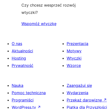
Czy chcesz wesprzeć rozwój
wtyczki?
Wspomóż wtyczkę
O nas
Prezentacja
Aktualności
Motywy
Hosting
Wtyczki
Prywatność
Wzorce
Nauka
Zaangażuj się
Pomoc techniczna
Wydarzenia
Programiści
Przekaż darowiznę
↗
WordPress.tv
↗
Piątka dla Przyszłości