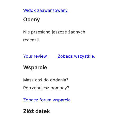
Widok zaawansowany
Oceny
Nie przesłano jeszcze żadnych
recenzji.
recenzje
Your review
Zobacz wszystkie
.
Wsparcie
Masz coś do dodania?
Potrzebujesz pomocy?
Zobacz forum wsparcia
Złóż datek