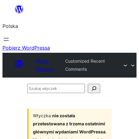
Przejdź
do
Polska
treści
Pobierz WordPressa
Plugin
Customized Recent
Directory
Comments
Szukaj
wtyczek
Wtyczka
nie została
przetestowana z trzema ostatnimi
głównymi wydaniami WordPressa
.