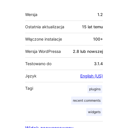
Meta
Wersja
1.2
Ostatnia aktualizacja
15 lat
temu
Włączone instalacje
100+
Wersja WordPressa
2.8 lub nowszej
Testowano do
3.1.4
Język
English (US)
Tagi
plugins
recent comments
widgets
Widok zaawansowany