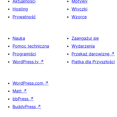
Aktualności
Motywy
Hosting
Wtyczki
Prywatność
Wzorce
Nauka
Zaangażuj się
Pomoc techniczna
Wydarzenia
Programiści
Przekaż darowiznę
↗
WordPress.tv
↗
Piątka dla Przyszłości
WordPress.com
↗
Matt
↗
bbPress
↗
BuddyPress
↗