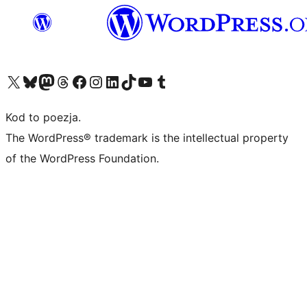
Odwiedź nasze konto X (dawniej Twitter)
Odwiedź nasze konto Bluesky
Odwiedź nasze konto na Mastodoncie
Odwiedź naszego Threadsa
Odwiedź naszego Facebooka
Odwiedź nasze konto na Instagramie
Odwiedź nasze konto na LinkedIn
Odwiedź naszego TikToka
Odwiedź nasz kanał YouTube
Odwiedź naszego Tumblra
Kod to poezja.
The WordPress® trademark is the intellectual property
of the WordPress Foundation.