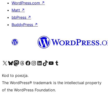
WordPress.com
↗
Matt
↗
bbPress
↗
BuddyPress
↗
Odwiedź nasze konto X (dawniej Twitter)
Odwiedź nasze konto Bluesky
Odwiedź nasze konto na Mastodoncie
Odwiedź naszego Threadsa
Odwiedź naszego Facebooka
Odwiedź nasze konto na Instagramie
Odwiedź nasze konto na LinkedIn
Odwiedź naszego TikToka
Odwiedź nasz kanał YouTube
Odwiedź naszego Tumblra
Kod to poezja.
The WordPress® trademark is the intellectual property
of the WordPress Foundation.