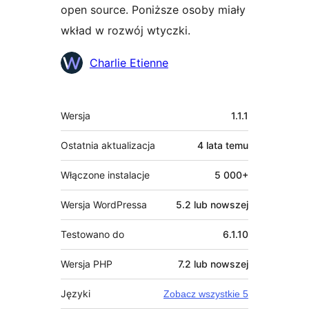
open source. Poniższe osoby miały
wkład w rozwój wtyczki.
Zaangażowani
Charlie Etienne
Meta
Wersja
1.1.1
Ostatnia aktualizacja
4 lata
temu
Włączone instalacje
5 000+
Wersja WordPressa
5.2 lub nowszej
Testowano do
6.1.10
Wersja PHP
7.2 lub nowszej
Języki
Zobacz wszystkie 5