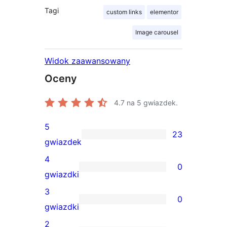
Tagi
custom links
elementor
Image carousel
Widok zaawansowany
Oceny
4.7
na 5 gwiazdek.
5
23
23
gwiazdek
recenzje
4
0
5-
0
gwiazdki
gwiazdkowe
recenzji
3
0
4-
0
gwiazdki
gwiazdkowych
recenzji
2