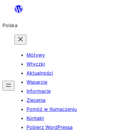
Przejdź
do
Polska
treści
Motywy
Wtyczki
Aktualności
Wsparcie
Informacje
Zlecenia
Pomóż w tłumaczeniu
Kontakt
Pobierz WordPressa