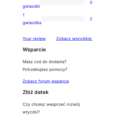
0
3-
0
gwiazdki
gwiazdkowych
recenzji
1
2
2-
2
gwiazdka
gwiazdkowych
recenzje
1-
recenzje
Your review
Zobacz wszystkie
.
gwiazdkowe
Wsparcie
Masz coś do dodania?
Potrzebujesz pomocy?
Zobacz forum wsparcia
Złóż datek
Czy chcesz wesprzeć rozwój
wtyczki?