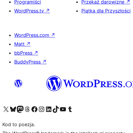
Programiści
Przekaż darowiznę
↗
WordPress.tv
↗
Piątka dla Przyszłości
WordPress.com
↗
Matt
↗
bbPress
↗
BuddyPress
↗
Odwiedź nasze konto X (dawniej Twitter)
Odwiedź nasze konto Bluesky
Odwiedź nasze konto na Mastodoncie
Odwiedź naszego Threadsa
Odwiedź naszego Facebooka
Odwiedź nasze konto na Instagramie
Odwiedź nasze konto na LinkedIn
Odwiedź naszego TikToka
Odwiedź nasz kanał YouTube
Odwiedź naszego Tumblra
Kod to poezja.