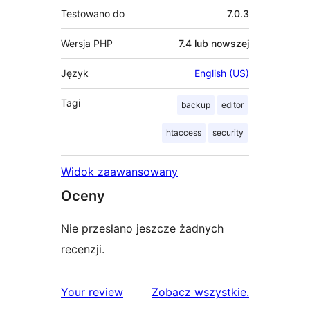
Testowano do
7.0.3
Wersja PHP
7.4 lub nowszej
Język
English (US)
Tagi
backup
editor
htaccess
security
Widok zaawansowany
Oceny
Nie przesłano jeszcze żadnych
recenzji.
recenzje
Your review
Zobacz wszystkie
.