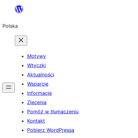
Przejdź
do
Polska
treści
Motywy
Wtyczki
Aktualności
Wsparcie
Informacje
Zlecenia
Pomóż w tłumaczeniu
Kontakt
Pobierz WordPressa