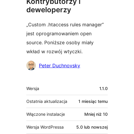
Kontrybutorzy i
deweloperzy
„Custom .htaccess rules manager”
jest oprogramowaniem open
source. Poniższe osoby miały
wkład w rozwój wtyczki.
Zaangażowani
Peter Duchnovsky
Meta
Wersja
1.1.0
Ostatnia aktualizacja
1 miesiąc
temu
Włączone instalacje
Mniej niż 10
Wersja WordPressa
5.0 lub nowszej