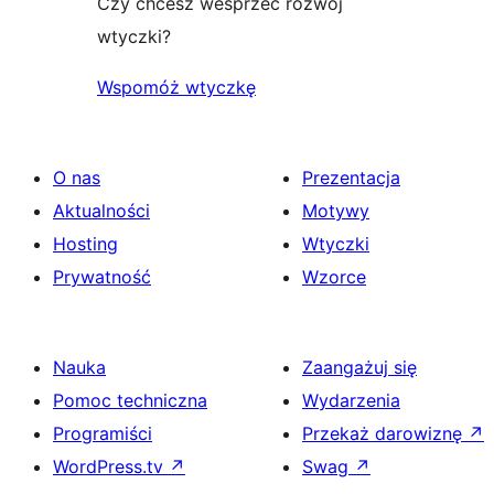
Czy chcesz wesprzeć rozwój
wtyczki?
Wspomóż wtyczkę
O nas
Prezentacja
Aktualności
Motywy
Hosting
Wtyczki
Prywatność
Wzorce
Nauka
Zaangażuj się
Pomoc techniczna
Wydarzenia
Programiści
Przekaż darowiznę
↗
WordPress.tv
↗
Swag
↗