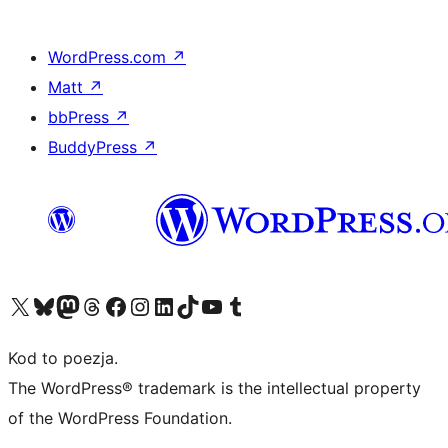
WordPress.com
↗
Matt
↗
bbPress
↗
BuddyPress
↗
Odwiedź nasze konto X (dawniej Twitter)
Odwiedź nasze konto Bluesky
Odwiedź nasze konto na Mastodoncie
Odwiedź naszego Threadsa
Odwiedź naszego Facebooka
Odwiedź nasze konto na Instagramie
Odwiedź nasze konto na LinkedIn
Odwiedź naszego TikToka
Odwiedź nasz kanał YouTube
Odwiedź naszego Tumblra
Kod to poezja.
The WordPress® trademark is the intellectual property
of the WordPress Foundation.