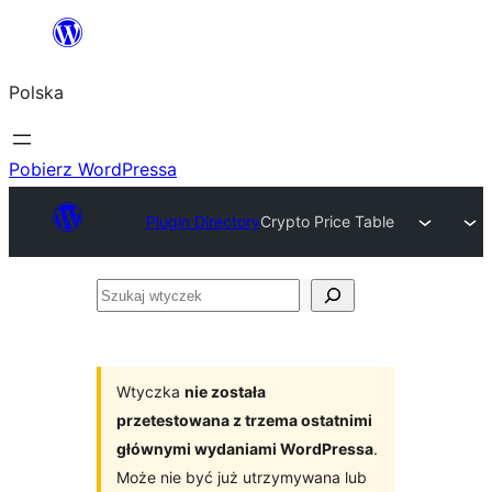
Przejdź
do
Polska
treści
Pobierz WordPressa
Plugin Directory
Crypto Price Table
Szukaj
wtyczek
Wtyczka
nie została
przetestowana z trzema ostatnimi
głównymi wydaniami WordPressa
.
Może nie być już utrzymywana lub