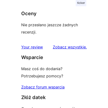
ticker
Oceny
Nie przesłano jeszcze żadnych
recenzji.
recenzje
Your review
Zobacz wszystkie
.
Wsparcie
Masz coś do dodania?
Potrzebujesz pomocy?
Zobacz forum wsparcia
Złóż datek