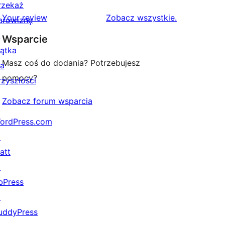
recenzji
rzekaż
1-
recenzje
Your review
Zobacz wszystkie
.
arowiznę
gwiazdkowych
↗
Wsparcie
iątka
Masz coś do dodania? Potrzebujesz
la
pomocy?
rzyszłości
Zobacz forum wsparcia
ordPress.com
↗
att
↗
bPress
↗
uddyPress