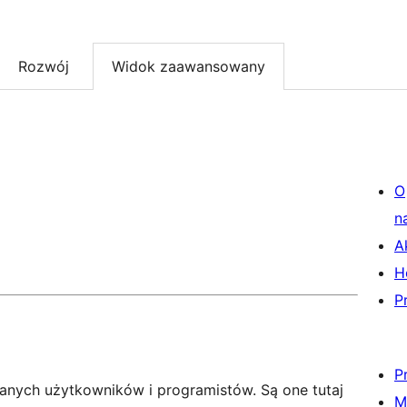
Rozwój
Widok zaawansowany
O
n
A
H
P
P
anych użytkowników i programistów. Są one tutaj
M