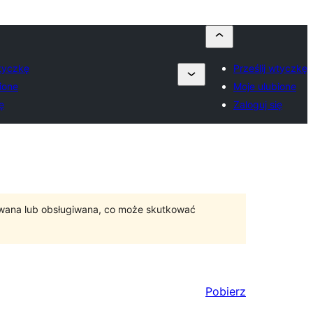
wtyczkę
Prześlij wtyczkę
ione
Moje ulubione
ę
Zaloguj się
ywana lub obsługiwana, co może skutkować
Pobierz