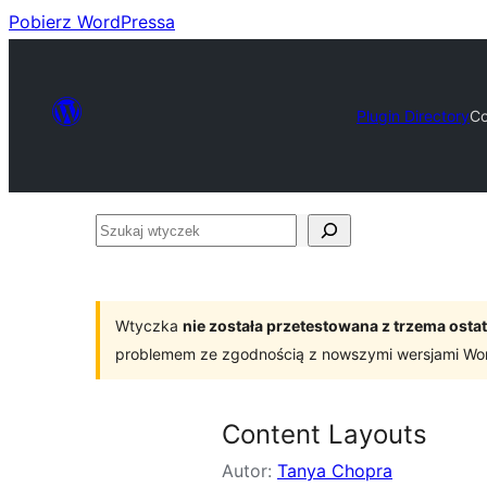
Pobierz WordPressa
Plugin Directory
Co
Szukaj
wtyczek
Wtyczka
nie została przetestowana z trzema os
problemem ze zgodnością z nowszymi wersjami Wo
Content Layouts
Autor:
Tanya Chopra