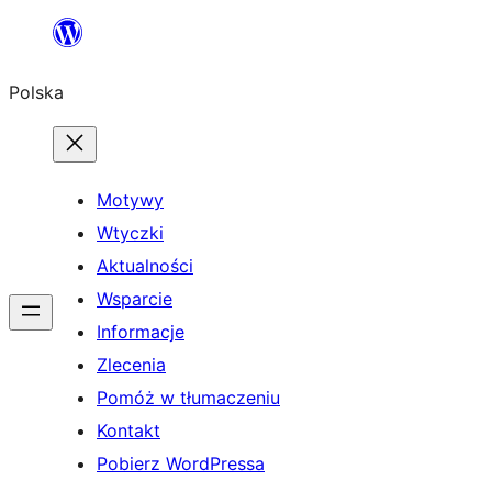
Przejdź
do
Polska
treści
Motywy
Wtyczki
Aktualności
Wsparcie
Informacje
Zlecenia
Pomóż w tłumaczeniu
Kontakt
Pobierz WordPressa