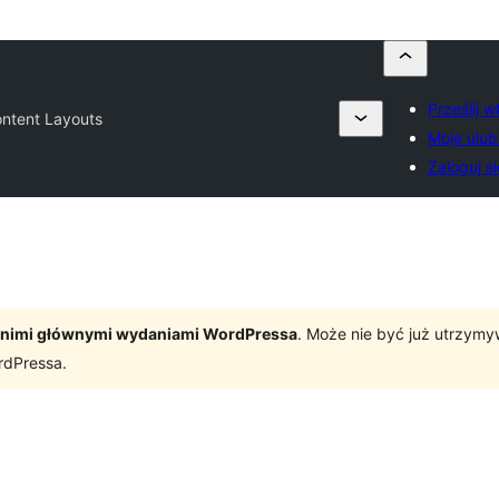
Prześlij 
ntent Layouts
Moje ulub
Zaloguj si
tatnimi głównymi wydaniami WordPressa
. Może nie być już utrzym
rdPressa.