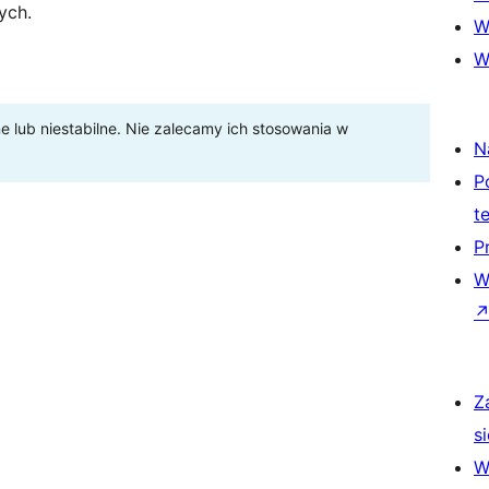
ych.
W
W
lub niestabilne. Nie zalecamy ich stosowania w
N
P
t
P
W
Z
si
W