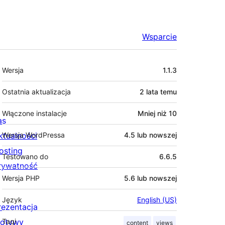
Wsparcie
Meta
Wersja
1.1.3
Ostatnia aktualizacja
2 lata
temu
Włączone instalacje
Mniej niż 10
as
ktualności
Wersja WordPressa
4.5 lub nowszej
osting
Testowano do
6.6.5
rywatność
Wersja PHP
5.6 lub nowszej
Język
English (US)
rezentacja
otywy
Tagi
content
views