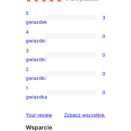
5
3
3
gwiazdek
recenzje
4
0
5-
0
gwiazdki
gwiazdkowe
recenzji
3
0
4-
0
gwiazdki
gwiazdkowych
recenzji
2
0
3-
0
gwiazdki
gwiazdkowych
recenzji
1
0
2-
0
gwiazdka
gwiazdkowych
recenzji
1-
recenzje
Your review
Zobacz wszystkie
.
gwiazdkowych
Wsparcie