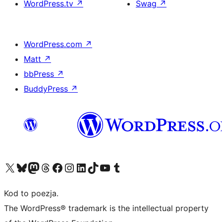
WordPress.tv
↗
Swag
↗
WordPress.com
↗
Matt
↗
bbPress
↗
BuddyPress
↗
Odwiedź nasze konto X (dawniej Twitter)
Odwiedź nasze konto Bluesky
Odwiedź nasze konto na Mastodoncie
Odwiedź naszego Threadsa
Odwiedź naszego Facebooka
Odwiedź nasze konto na Instagramie
Odwiedź nasze konto na LinkedIn
Odwiedź naszego TikToka
Odwiedź nasz kanał YouTube
Odwiedź naszego Tumblra
Kod to poezja.
The WordPress® trademark is the intellectual property