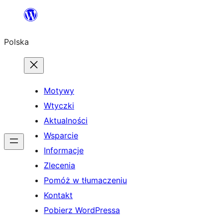
Przejdź
do
Polska
treści
Motywy
Wtyczki
Aktualności
Wsparcie
Informacje
Zlecenia
Pomóż w tłumaczeniu
Kontakt
Pobierz WordPressa