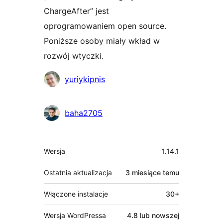
ChargeAfter” jest
oprogramowaniem open source.
Poniższe osoby miały wkład w
rozwój wtyczki.
Zaangażowani
yuriykipnis
baha2705
Meta
Wersja
1.14.1
Ostatnia aktualizacja
3 miesiące
temu
Włączone instalacje
30+
Wersja WordPressa
4.8 lub nowszej