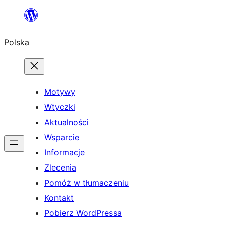
Przejdź
do
Polska
treści
Motywy
Wtyczki
Aktualności
Wsparcie
Informacje
Zlecenia
Pomóż w tłumaczeniu
Kontakt
Pobierz WordPressa