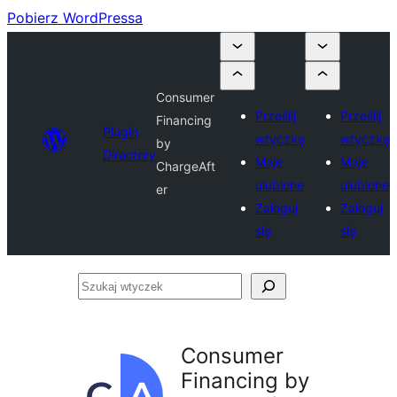
Pobierz WordPressa
Consumer
Prześlij
Prześlij
Financing
Plugin
wtyczkę
wtyczkę
by
Directory
Moje
Moje
ChargeAft
ulubione
ulubione
er
Zaloguj
Zaloguj
się
się
Szukaj
wtyczek
Consumer
Financing by