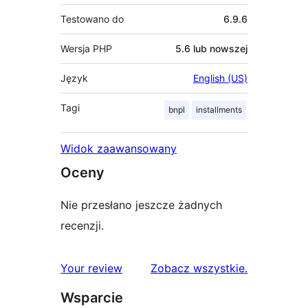
Testowano do
6.9.6
Wersja PHP
5.6 lub nowszej
Język
English (US)
Tagi
bnpl
installments
Widok zaawansowany
Oceny
Nie przesłano jeszcze żadnych
recenzji.
recenzje
Your review
Zobacz wszystkie
.
Wsparcie