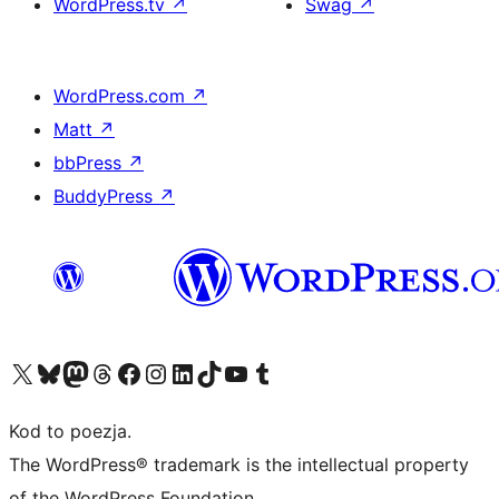
WordPress.tv
↗
Swag
↗
WordPress.com
↗
Matt
↗
bbPress
↗
BuddyPress
↗
Odwiedź nasze konto X (dawniej Twitter)
Odwiedź nasze konto Bluesky
Odwiedź nasze konto na Mastodoncie
Odwiedź naszego Threadsa
Odwiedź naszego Facebooka
Odwiedź nasze konto na Instagramie
Odwiedź nasze konto na LinkedIn
Odwiedź naszego TikToka
Odwiedź nasz kanał YouTube
Odwiedź naszego Tumblra
Kod to poezja.
The WordPress® trademark is the intellectual property
of the WordPress Foundation.