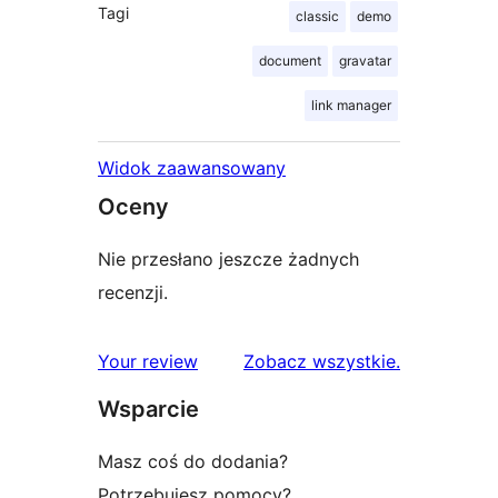
Tagi
classic
demo
document
gravatar
link manager
Widok zaawansowany
Oceny
Nie przesłano jeszcze żadnych
recenzji.
recenzje
Your review
Zobacz wszystkie
.
Wsparcie
Masz coś do dodania?
Potrzebujesz pomocy?