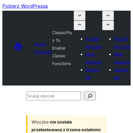
Pobierz WordPressa
ClassicPlu
Prześlij
Prześlij
s To
Plugin
wtyczkę
wtyczkę
Enable
Directory
Moje
Moje
Classic
ulubione
ulubione
Functions
Zaloguj
Zaloguj
się
się
Szukaj
wtyczek
Wtyczka
nie została
przetestowana z trzema ostatnimi