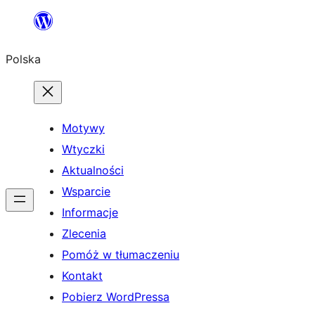
Przejdź
do
Polska
treści
Motywy
Wtyczki
Aktualności
Wsparcie
Informacje
Zlecenia
Pomóż w tłumaczeniu
Kontakt
Pobierz WordPressa