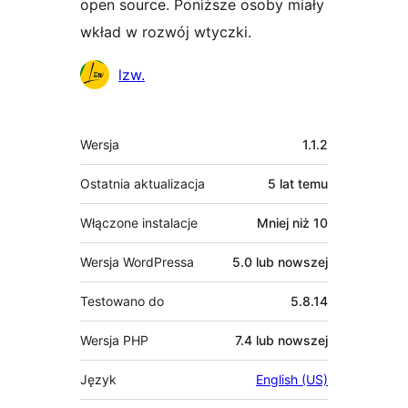
open source. Poniższe osoby miały
wkład w rozwój wtyczki.
Zaangażowani
lzw.
Meta
Wersja
1.1.2
Ostatnia aktualizacja
5 lat
temu
Włączone instalacje
Mniej niż 10
Wersja WordPressa
5.0 lub nowszej
Testowano do
5.8.14
Wersja PHP
7.4 lub nowszej
Język
English (US)