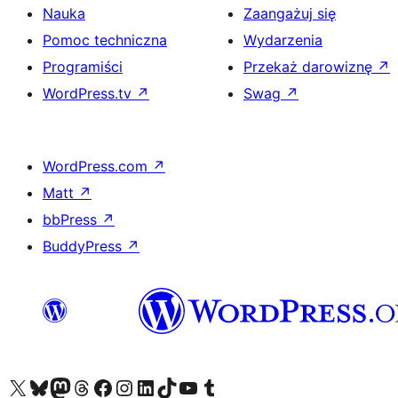
Nauka
Zaangażuj się
Pomoc techniczna
Wydarzenia
Programiści
Przekaż darowiznę
↗
WordPress.tv
↗
Swag
↗
WordPress.com
↗
Matt
↗
bbPress
↗
BuddyPress
↗
Odwiedź nasze konto X (dawniej Twitter)
Odwiedź nasze konto Bluesky
Odwiedź nasze konto na Mastodoncie
Odwiedź naszego Threadsa
Odwiedź naszego Facebooka
Odwiedź nasze konto na Instagramie
Odwiedź nasze konto na LinkedIn
Odwiedź naszego TikToka
Odwiedź nasz kanał YouTube
Odwiedź naszego Tumblra