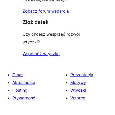
Zobacz forum wsparcia
Złóż datek
Czy chcesz wesprzeć rozwój
wtyczki?
Wspomóż wtyczkę
O nas
Prezentacja
Aktualności
Motywy
Hosting
Wtyczki
Prywatność
Wzorce