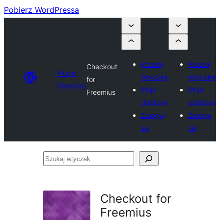
Pobierz WordPressa
Prześlij
Prześlij
Checkout
Plugin
wtyczkę
wtyczkę
for
Directory
Moje
Moje
Freemius
ulubione
ulubione
Zaloguj
Zaloguj
się
się
Szukaj
wtyczek
Checkout for
Freemius