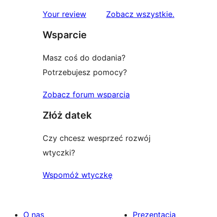
recenzje
Your review
Zobacz wszystkie
.
Wsparcie
Masz coś do dodania?
Potrzebujesz pomocy?
Zobacz forum wsparcia
Złóż datek
Czy chcesz wesprzeć rozwój
wtyczki?
Wspomóż wtyczkę
O nas
Prezentacja