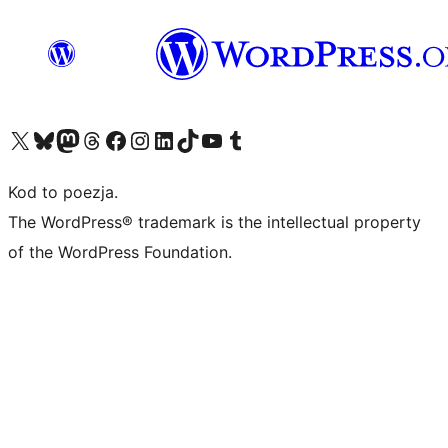
Odwiedź nasze konto X (dawniej Twitter)
Odwiedź nasze konto Bluesky
Odwiedź nasze konto na Mastodoncie
Odwiedź naszego Threadsa
Odwiedź naszego Facebooka
Odwiedź nasze konto na Instagramie
Odwiedź nasze konto na LinkedIn
Odwiedź naszego TikToka
Odwiedź nasz kanał YouTube
Odwiedź naszego Tumblra
Kod to poezja.
The WordPress® trademark is the intellectual property
of the WordPress Foundation.