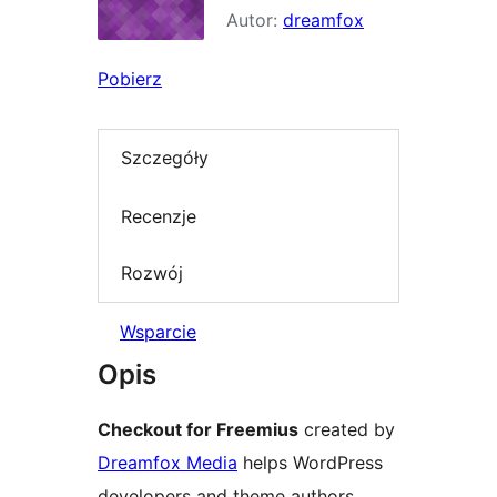
Autor:
dreamfox
Pobierz
Szczegóły
Recenzje
Rozwój
Wsparcie
Opis
Checkout for Freemius
created by
Dreamfox Media
helps WordPress
developers and theme authors