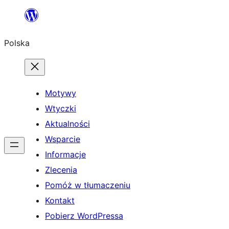
Przejdź
do
Polska
treści
Motywy
Wtyczki
Aktualności
Wsparcie
Informacje
Zlecenia
Pomóż w tłumaczeniu
Kontakt
Pobierz WordPressa