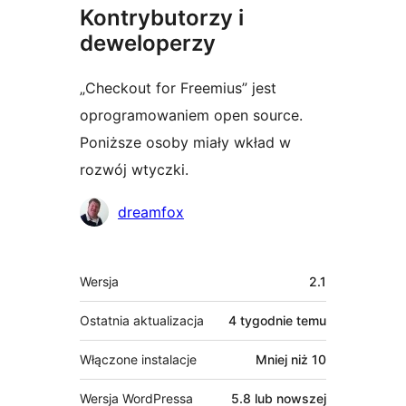
Kontrybutorzy i
deweloperzy
„Checkout for Freemius” jest
oprogramowaniem open source.
Poniższe osoby miały wkład w
rozwój wtyczki.
Zaangażowani
dreamfox
Meta
Wersja
2.1
Ostatnia aktualizacja
4 tygodnie
temu
Włączone instalacje
Mniej niż 10
Wersja WordPressa
5.8 lub nowszej