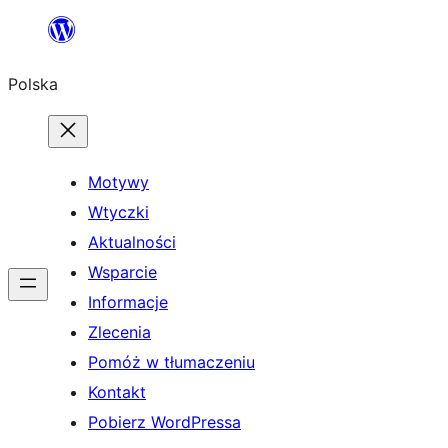
Przejdź
do
Polska
treści
Motywy
Wtyczki
Aktualności
Wsparcie
Informacje
Zlecenia
Pomóż w tłumaczeniu
Kontakt
Pobierz WordPressa