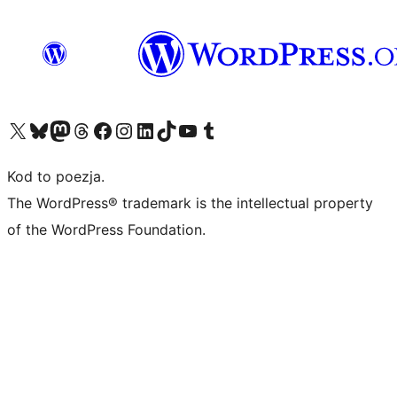
Odwiedź nasze konto X (dawniej Twitter)
Odwiedź nasze konto Bluesky
Odwiedź nasze konto na Mastodoncie
Odwiedź naszego Threadsa
Odwiedź naszego Facebooka
Odwiedź nasze konto na Instagramie
Odwiedź nasze konto na LinkedIn
Odwiedź naszego TikToka
Odwiedź nasz kanał YouTube
Odwiedź naszego Tumblra
Kod to poezja.
The WordPress® trademark is the intellectual property
of the WordPress Foundation.