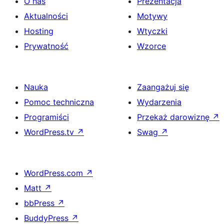
O nas
Prezentacja
Aktualności
Motywy
Hosting
Wtyczki
Prywatność
Wzorce
Nauka
Zaangażuj się
Pomoc techniczna
Wydarzenia
Programiści
Przekaż darowiznę
↗
WordPress.tv
↗
Swag
↗
WordPress.com
↗
Matt
↗
bbPress
↗
BuddyPress
↗