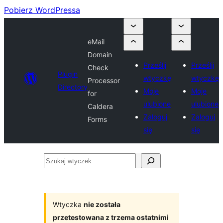
Pobierz WordPressa
eMail
Domain
Prześlij
Prześlij
Check
Plugin
wtyczkę
wtyczkę
Processor
Directory
Moje
Moje
for
ulubione
ulubione
Caldera
Zaloguj
Zaloguj
Forms
się
się
Szukaj
wtyczek
Wtyczka
nie została
przetestowana z trzema ostatnimi