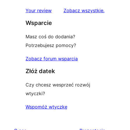
recenzje
Your review
Zobacz wszystkie
.
Wsparcie
Masz coś do dodania?
Potrzebujesz pomocy?
Zobacz forum wsparcia
Złóż datek
Czy chcesz wesprzeć rozwój
wtyczki?
Wspomóż wtyczkę