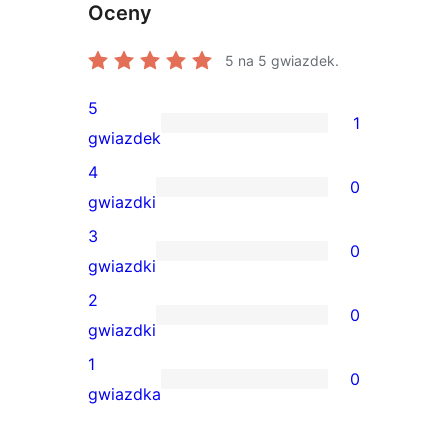
Oceny
5
na 5 gwiazdek.
5
1
1
gwiazdek
recenzja
4
0
5-
0
gwiazdki
gwiazdkowa
recenzji
3
0
4-
0
gwiazdki
gwiazdkowych
recenzji
2
0
3-
0
gwiazdki
gwiazdkowych
recenzji
1
0
2-
0
gwiazdka
gwiazdkowych
recenzji