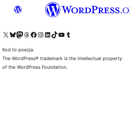
Odwiedź nasze konto X (dawniej Twitter)
Odwiedź nasze konto Bluesky
Odwiedź nasze konto na Mastodoncie
Odwiedź naszego Threadsa
Odwiedź naszego Facebooka
Odwiedź nasze konto na Instagramie
Odwiedź nasze konto na LinkedIn
Odwiedź naszego TikToka
Odwiedź nasz kanał YouTube
Odwiedź naszego Tumblra
Kod to poezja.
The WordPress® trademark is the intellectual property
of the WordPress Foundation.