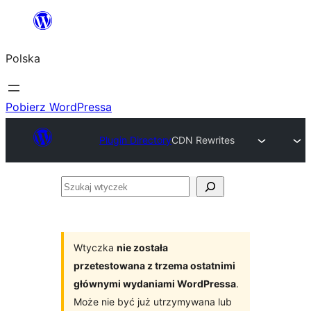
Przejdź
do
Polska
treści
Pobierz WordPressa
Plugin Directory
CDN Rewrites
Szukaj
wtyczek
Wtyczka
nie została
przetestowana z trzema ostatnimi
głównymi wydaniami WordPressa
.
Może nie być już utrzymywana lub