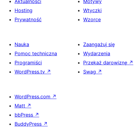
Aktualności
Motywy
Hosting
Wtyczki
Prywatność
Wzorce
Nauka
Zaangażuj się
Pomoc techniczna
Wydarzenia
Programiści
Przekaż darowiznę
↗
WordPress.tv
↗
Swag
↗
WordPress.com
↗
Matt
↗
bbPress
↗
BuddyPress
↗