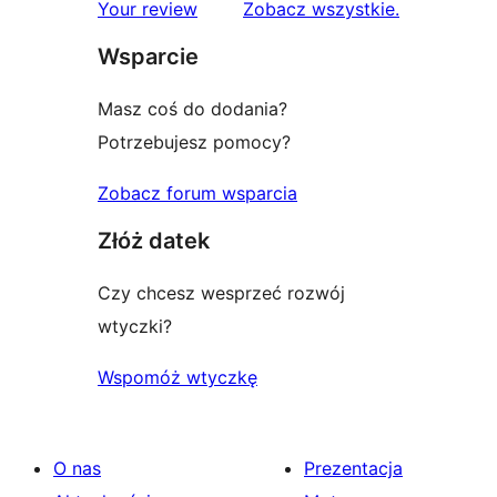
1-
recenzje
Your review
Zobacz wszystkie
.
gwiazdkowych
Wsparcie
Masz coś do dodania?
Potrzebujesz pomocy?
Zobacz forum wsparcia
Złóż datek
Czy chcesz wesprzeć rozwój
wtyczki?
Wspomóż wtyczkę
O nas
Prezentacja