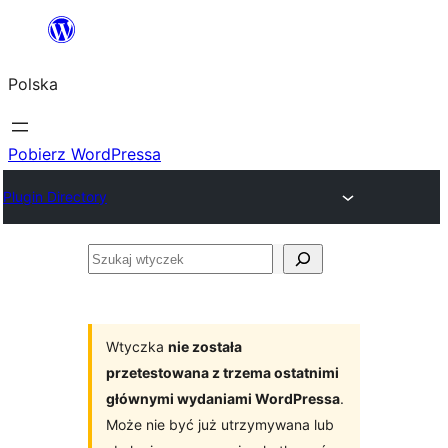
Przejdź
do
Polska
treści
Pobierz WordPressa
Plugin Directory
Szukaj
wtyczek
Wtyczka
nie została
przetestowana z trzema ostatnimi
głównymi wydaniami WordPressa
.
Może nie być już utrzymywana lub