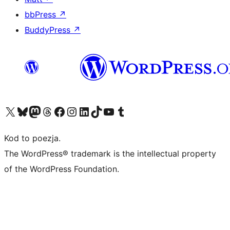
bbPress
↗
BuddyPress
↗
Odwiedź nasze konto X (dawniej Twitter)
Odwiedź nasze konto Bluesky
Odwiedź nasze konto na Mastodoncie
Odwiedź naszego Threadsa
Odwiedź naszego Facebooka
Odwiedź nasze konto na Instagramie
Odwiedź nasze konto na LinkedIn
Odwiedź naszego TikToka
Odwiedź nasz kanał YouTube
Odwiedź naszego Tumblra
Kod to poezja.
The WordPress® trademark is the intellectual property
of the WordPress Foundation.