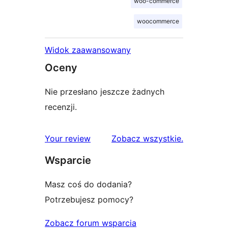
woo-commerce
woocommerce
Widok zaawansowany
Oceny
Nie przesłano jeszcze żadnych
recenzji.
recenzje
Your review
Zobacz wszystkie
.
Wsparcie
Masz coś do dodania?
Potrzebujesz pomocy?
Zobacz forum wsparcia