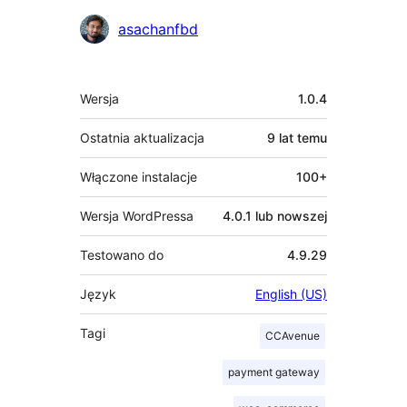
Zaangażowani
asachanfbd
Meta
Wersja
1.0.4
Ostatnia aktualizacja
9 lat
temu
Włączone instalacje
100+
Wersja WordPressa
4.0.1 lub nowszej
Testowano do
4.9.29
Język
English (US)
Tagi
CCAvenue
payment gateway