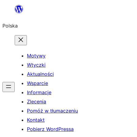
Przejdź
do
Polska
treści
Motywy
Wtyczki
Aktualności
Wsparcie
Informacje
Zlecenia
Pomóż w tłumaczeniu
Kontakt
Pobierz WordPressa