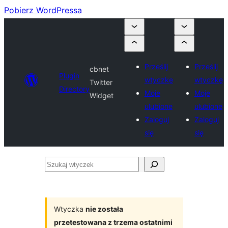
Pobierz WordPressa
Prześlij
Prześlij
cbnet
Plugin
wtyczkę
wtyczkę
Twitter
Directory
Moje
Moje
Widget
ulubione
ulubione
Zaloguj
Zaloguj
się
się
Szukaj
wtyczek
Wtyczka
nie została
przetestowana z trzema ostatnimi