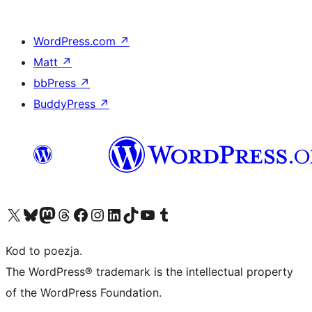
WordPress.com
↗
Matt
↗
bbPress
↗
BuddyPress
↗
Odwiedź nasze konto X (dawniej Twitter)
Odwiedź nasze konto Bluesky
Odwiedź nasze konto na Mastodoncie
Odwiedź naszego Threadsa
Odwiedź naszego Facebooka
Odwiedź nasze konto na Instagramie
Odwiedź nasze konto na LinkedIn
Odwiedź naszego TikToka
Odwiedź nasz kanał YouTube
Odwiedź naszego Tumblra
Kod to poezja.
The WordPress® trademark is the intellectual property
of the WordPress Foundation.