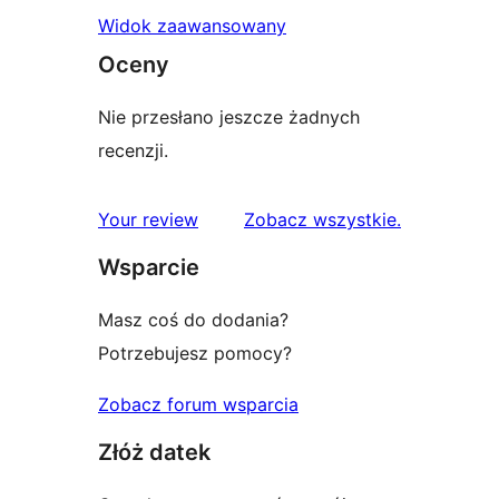
Widok zaawansowany
Oceny
Nie przesłano jeszcze żadnych
recenzji.
recenzje
Your review
Zobacz wszystkie
.
Wsparcie
Masz coś do dodania?
Potrzebujesz pomocy?
Zobacz forum wsparcia
Złóż datek