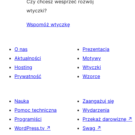
Czy chcesz wesprzeć rozwój
wtyczki?
Wspomóż wtyczkę
O nas
Prezentacja
Aktualności
Motywy
Hosting
Wtyczki
Prywatność
Wzorce
Nauka
Zaangażuj się
Pomoc techniczna
Wydarzenia
Programiści
Przekaż darowiznę
↗
WordPress.tv
↗
Swag
↗