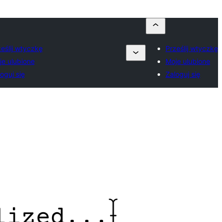
eślij wtyczkę
Prześlij wtyczkę
je ulubione
Moje ulubione
oguj się
Zaloguj się