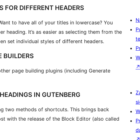
S FOR DIFFERENT HEADERS
N
 Want to have all of your titles in lowercase? You
P
er heading. It’s as easier as selecting them from the
t
n set individual styles of different headers.
P
 BUILDERS
W
ther page building plugins (including Generate
Z
HEADINGS IN GUTENBERG
si
g two methods of shortcuts. This brings back
W
st with the release of the Block Editor (also called
P
d