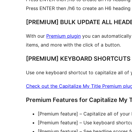
Press ENTER then /h6 to create an H6 heading
[PREMIUM] BULK UPDATE ALL HEAD
With our
Premium plugin
you can automatically c
items, and more with the click of a button.
[PREMIUM] KEYBOARD SHORTCUTS 
Use one keyboard shortcut to capitalize all of y
Check out the Capitalize My Title Premium plugi
Premium Features for Capitalize My T
[Premium feature] – Capitalize all of your
[Premium feature] – Use keyboard shortcut
[Premium feature] – See headline scores fo