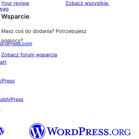
1-
recenzje
Your review
Zobacz wszystkie
.
wag
gwiazdkowa
Wsparcie
↗
Masz coś do dodania? Potrzebujesz
pomocy?
ordPress.com
↗
Zobacz forum wsparcia
att
↗
bPress
↗
uddyPress
↗