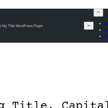
Prz
ze My Title WordPress Plugin
Mo
Zal