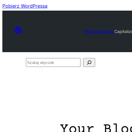
Pobierz WordPressa
Plugin Directory
Capitali
Szukaj
wtyczek