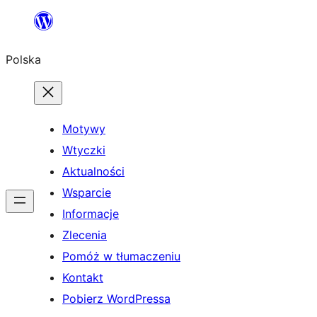
Przejdź
do
Polska
treści
Motywy
Wtyczki
Aktualności
Wsparcie
Informacje
Zlecenia
Pomóż w tłumaczeniu
Kontakt
Pobierz WordPressa