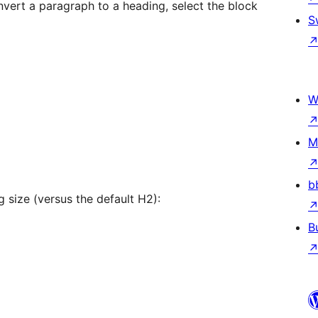
nvert a paragraph to a heading, select the block
S
W
M
b
 size (versus the default H2):
B