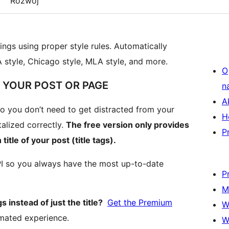
Rozwój
dings using proper style rules. Automatically
PA style, Chicago style, MLA style, and more.
O
N YOUR POST OR PAGE
n
A
so you don’t need to get distracted from your
H
talized correctly.
The free version only provides
P
tle of your post (title tags).
API so you always have the most up-to-date
P
M
 instead of just the title?
Get the Premium
W
mated experience.
W