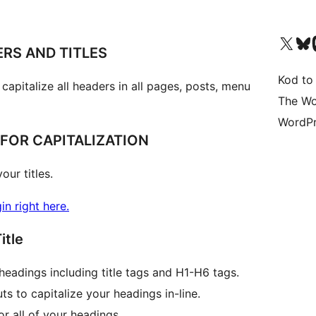
Odwiedź nasze konto X (
Odwiedź n
O
ERS AND TITLES
Kod to
apitalize all headers in all pages, posts, menu
The Wo
WordPr
FOR CAPITALIZATION
our titles.
n right here.
itle
 headings including title tags and H1-H6 tags.
s to capitalize your headings in-line.
r all of your headings.