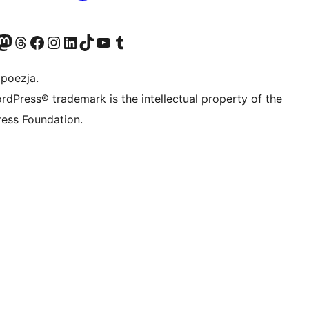
dawniej Twitter)
asze konto Bluesky
dwiedź nasze konto na Mastodoncie
Odwiedź naszego Threadsa
Odwiedź naszego Facebooka
Odwiedź nasze konto na Instagramie
Odwiedź nasze konto na LinkedIn
Odwiedź naszego TikToka
Odwiedź nasz kanał YouTube
Odwiedź naszego Tumblra
 poezja.
rdPress® trademark is the intellectual property of the
ess Foundation.