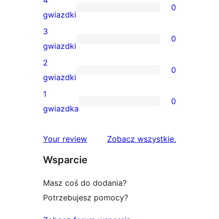
4
0
5-
0
gwiazdki
gwiazdkowa
recenzji
3
0
4-
0
gwiazdki
gwiazdkowych
recenzji
2
0
3-
0
gwiazdki
gwiazdkowych
recenzji
1
0
2-
0
gwiazdka
gwiazdkowych
recenzji
1-
recenzje
Your review
Zobacz wszystkie
.
gwiazdkowych
Wsparcie
Masz coś do dodania?
Potrzebujesz pomocy?