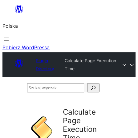
Przejdź
do
Polska
treści
Pobierz WordPressa
Plugin
Calculate Page Execution
Directory
Time
Szukaj
wtyczek
Calculate
Page
Execution
Time