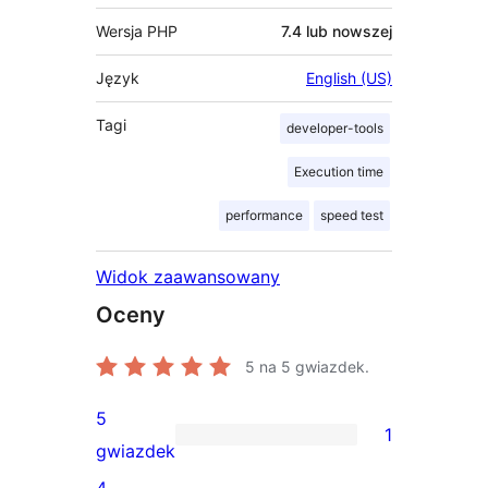
Wersja PHP
7.4 lub nowszej
Język
English (US)
Tagi
developer-tools
Execution time
performance
speed test
Widok zaawansowany
Oceny
5
na 5 gwiazdek.
5
1
1
gwiazdek
recenzja