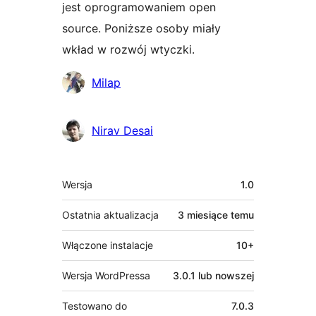
jest oprogramowaniem open
source. Poniższe osoby miały
wkład w rozwój wtyczki.
Zaangażowani
Milap
Nirav Desai
Meta
Wersja
1.0
Ostatnia aktualizacja
3 miesiące
temu
Włączone instalacje
10+
Wersja WordPressa
3.0.1 lub nowszej
Testowano do
7.0.3