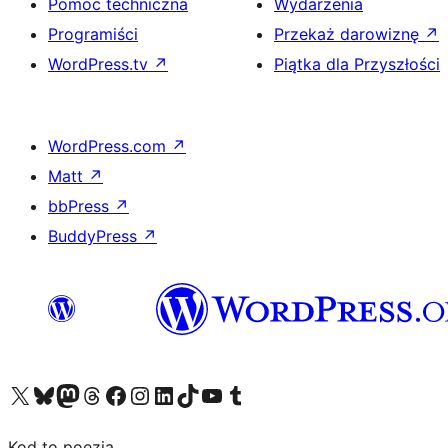
Pomoc techniczna
Wydarzenia
Programiści
Przekaż darowiznę
↗
WordPress.tv
↗
Piątka dla Przyszłości
WordPress.com
↗
Matt
↗
bbPress
↗
BuddyPress
↗
Odwiedź nasze konto X (dawniej Twitter)
Odwiedź nasze konto Bluesky
Odwiedź nasze konto na Mastodoncie
Odwiedź naszego Threadsa
Odwiedź naszego Facebooka
Odwiedź nasze konto na Instagramie
Odwiedź nasze konto na LinkedIn
Odwiedź naszego TikToka
Odwiedź nasz kanał YouTube
Odwiedź naszego Tumblra
Kod to poezja.