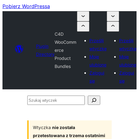
Pobierz WordPressa
C4D
Prześlij
Prześlij
WooComm
Plugin
wtyczkę
wtyczkę
erce
Directory
Moje
Moje
Product
ulubione
ulubione
Bundles
Zaloguj
Zaloguj
się
się
Szukaj
wtyczek
Wtyczka
nie została
przetestowana z trzema ostatnimi