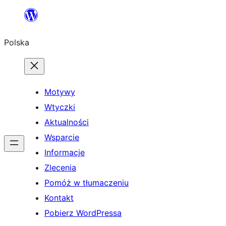
Przejdź
do
Polska
treści
Motywy
Wtyczki
Aktualności
Wsparcie
Informacje
Zlecenia
Pomóż w tłumaczeniu
Kontakt
Pobierz WordPressa