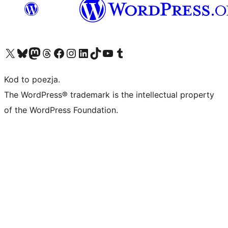
Odwiedź nasze konto X (dawniej Twitter)
Odwiedź nasze konto Bluesky
Odwiedź nasze konto na Mastodoncie
Odwiedź naszego Threadsa
Odwiedź naszego Facebooka
Odwiedź nasze konto na Instagramie
Odwiedź nasze konto na LinkedIn
Odwiedź naszego TikToka
Odwiedź nasz kanał YouTube
Odwiedź naszego Tumblra
Kod to poezja.
The WordPress® trademark is the intellectual property
of the WordPress Foundation.