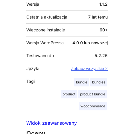
Meta
Wersja
1.1.2
Ostatnia aktualizacja
7 lat
temu
Włączone instalacje
60+
Wersja WordPressa
4.0.0 lub nowszej
Testowano do
5.2.25
Języki
Zobacz wszystkie 2
Tagi
bundle
bundles
product
product bundle
woocommerce
Widok zaawansowany
Oceny