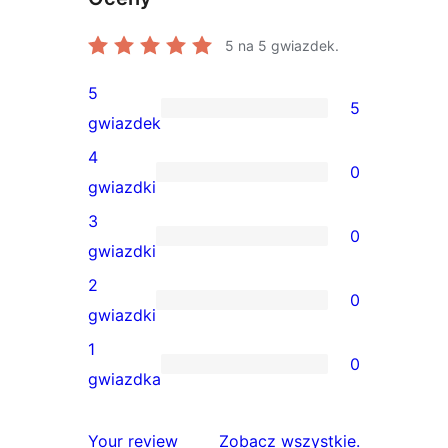
5
na 5 gwiazdek.
5
5
5
gwiazdek
recenzji
4
0
5-
0
gwiazdki
gwiazdkowych
recenzji
3
0
4-
0
gwiazdki
gwiazdkowych
recenzji
2
0
3-
0
gwiazdki
gwiazdkowych
recenzji
1
0
2-
0
gwiazdka
gwiazdkowych
recenzji
1-
recenzje
Your review
Zobacz wszystkie
.