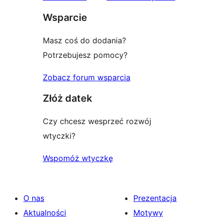
gwiazdkowych
Wsparcie
Masz coś do dodania?
Potrzebujesz pomocy?
Zobacz forum wsparcia
Złóż datek
Czy chcesz wesprzeć rozwój
wtyczki?
Wspomóż wtyczkę
O nas
Prezentacja
Aktualności
Motywy