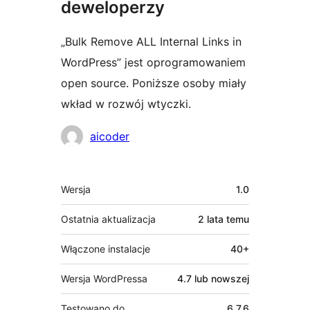
deweloperzy
„Bulk Remove ALL Internal Links in
WordPress” jest oprogramowaniem
open source. Poniższe osoby miały
wkład w rozwój wtyczki.
Zaangażowani
aicoder
Meta
Wersja
1.0
Ostatnia aktualizacja
2 lata
temu
Włączone instalacje
40+
Wersja WordPressa
4.7 lub nowszej
Testowano do
6.7.6