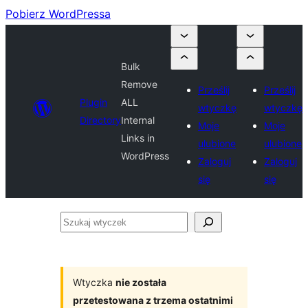
Pobierz WordPressa
Bulk
Remove
Prześlij
Prześlij
Plugin
ALL
wtyczkę
wtyczkę
Directory
Internal
Moje
Moje
Links in
ulubione
ulubione
WordPress
Zaloguj
Zaloguj
się
się
Szukaj
wtyczek
Wtyczka
nie została
przetestowana z trzema ostatnimi