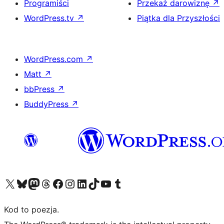
Programiści
Przekaż darowiznę
↗
WordPress.tv
↗
Piątka dla Przyszłości
WordPress.com
↗
Matt
↗
bbPress
↗
BuddyPress
↗
Odwiedź nasze konto X (dawniej Twitter)
Odwiedź nasze konto Bluesky
Odwiedź nasze konto na Mastodoncie
Odwiedź naszego Threadsa
Odwiedź naszego Facebooka
Odwiedź nasze konto na Instagramie
Odwiedź nasze konto na LinkedIn
Odwiedź naszego TikToka
Odwiedź nasz kanał YouTube
Odwiedź naszego Tumblra
Kod to poezja.