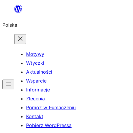
Przejdź
do
Polska
treści
Motywy
Wtyczki
Aktualności
Wsparcie
Informacje
Zlecenia
Pomóż w tłumaczeniu
Kontakt
Pobierz WordPressa