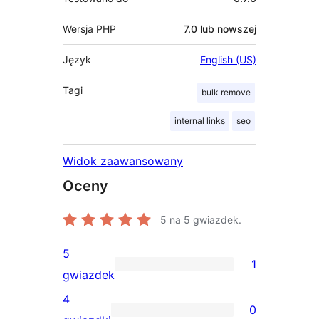
Wersja PHP
7.0 lub nowszej
Język
English (US)
Tagi
bulk remove
internal links
seo
Widok zaawansowany
Oceny
5
na 5 gwiazdek.
5
1
1
gwiazdek
recenzja
4
0
5-