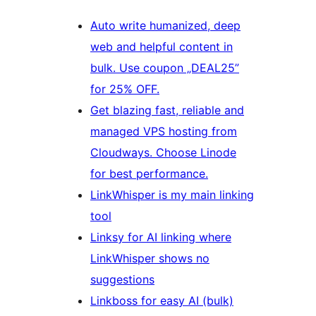
Auto write humanized, deep
web and helpful content in
bulk. Use coupon „DEAL25”
for 25% OFF.
Get blazing fast, reliable and
managed VPS hosting from
Cloudways. Choose Linode
for best performance.
LinkWhisper is my main linking
tool
Linksy for AI linking where
LinkWhisper shows no
suggestions
Linkboss for easy AI (bulk)