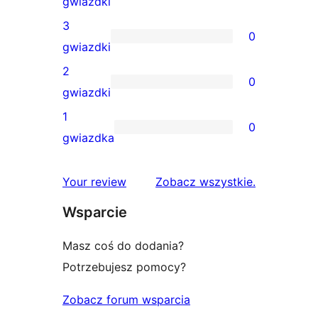
0
gwiazdki
gwiazdkowa
recenzji
3
0
4-
0
gwiazdki
gwiazdkowych
recenzji
2
0
3-
0
gwiazdki
gwiazdkowych
recenzji
1
0
2-
0
gwiazdka
gwiazdkowych
recenzji
1-
recenzje
Your review
Zobacz wszystkie
.
gwiazdkowych
Wsparcie
Masz coś do dodania?
Potrzebujesz pomocy?
Zobacz forum wsparcia