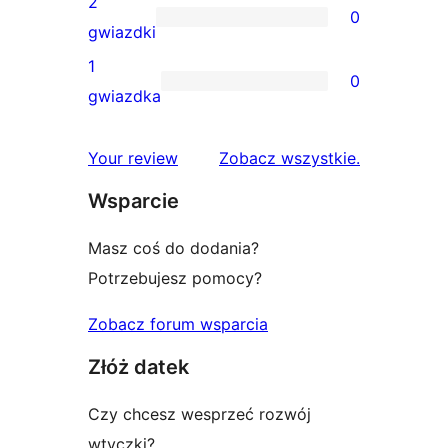
2
0
3-
0
gwiazdki
gwiazdkowych
recenzji
1
0
2-
0
gwiazdka
gwiazdkowych
recenzji
1-
recenzje
Your review
Zobacz wszystkie
.
gwiazdkowych
Wsparcie
Masz coś do dodania?
Potrzebujesz pomocy?
Zobacz forum wsparcia
Złóż datek
Czy chcesz wesprzeć rozwój
wtyczki?