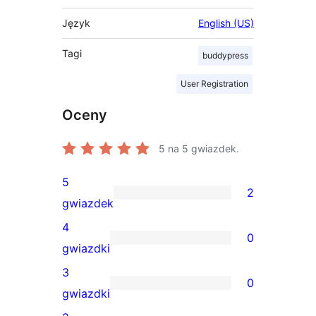
Język
English (US)
Tagi
buddypress
User Registration
Oceny
5
na 5 gwiazdek.
5
2
2
gwiazdek
recenzje
4
0
5-
0
gwiazdki
gwiazdkowe
recenzji
3
0
4-
0
gwiazdki
gwiazdkowych
recenzji