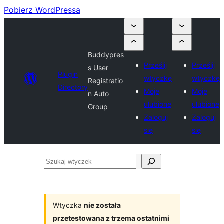
Pobierz WordPressa
Buddypres
Prześlij
Prześlij
s User
Plugin
wtyczkę
wtyczkę
Registratio
Directory
Moje
Moje
n Auto
ulubione
ulubione
Group
Zaloguj
Zaloguj
się
się
Szukaj
wtyczek
Wtyczka
nie została
przetestowana z trzema ostatnimi