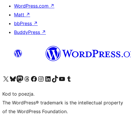
WordPress.com
↗
Matt
↗
bbPress
↗
BuddyPress
↗
Odwiedź nasze konto X (dawniej Twitter)
Odwiedź nasze konto Bluesky
Odwiedź nasze konto na Mastodoncie
Odwiedź naszego Threadsa
Odwiedź naszego Facebooka
Odwiedź nasze konto na Instagramie
Odwiedź nasze konto na LinkedIn
Odwiedź naszego TikToka
Odwiedź nasz kanał YouTube
Odwiedź naszego Tumblra
Kod to poezja.
The WordPress® trademark is the intellectual property
of the WordPress Foundation.