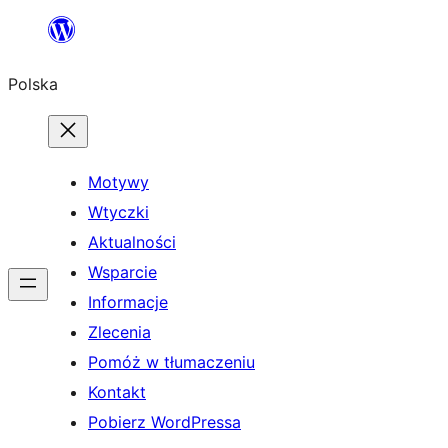
Przejdź
do
Polska
treści
Motywy
Wtyczki
Aktualności
Wsparcie
Informacje
Zlecenia
Pomóż w tłumaczeniu
Kontakt
Pobierz WordPressa