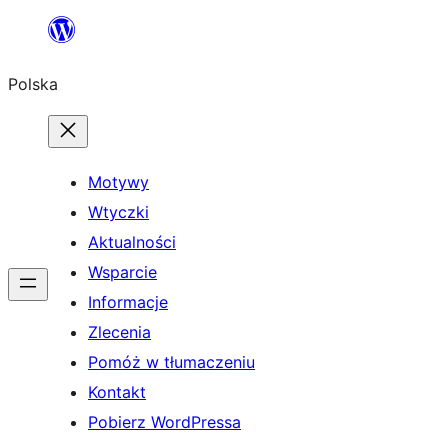
Przejdź
do
Polska
treści
Motywy
Wtyczki
Aktualności
Wsparcie
Informacje
Zlecenia
Pomóż w tłumaczeniu
Kontakt
Pobierz WordPressa