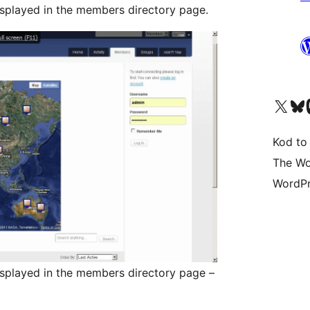
splayed in the members directory page.
Odwiedź nasze konto X (
Odwiedź n
O
Kod to
The Wo
WordPr
splayed in the members directory page –