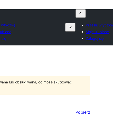
ij wtyczkę
Prześlij wtyczkę
lubione
Moje ulubione
 się
Zaloguj się
ywana lub obsługiwana, co może skutkować
Pobierz