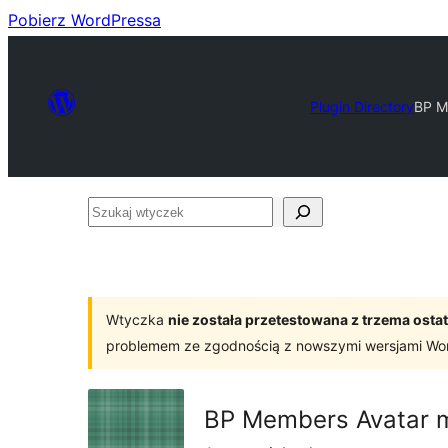
Pobierz WordPressa
Plugin Directory
BP M
Szukaj
wtyczek
Wtyczka
nie została przetestowana z trzema os
problemem ze zgodnością z nowszymi wersjami Wo
BP Members Avatar 