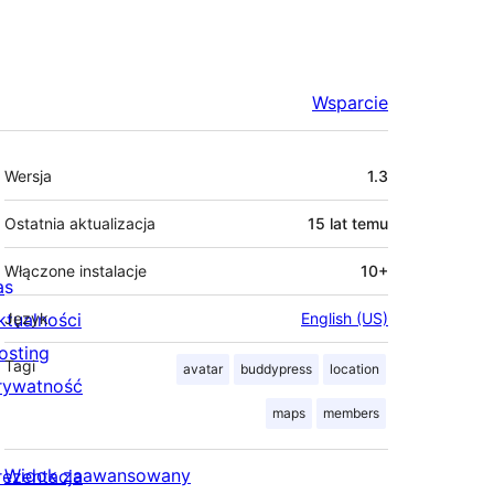
Wsparcie
Meta
Wersja
1.3
Ostatnia aktualizacja
15 lat
temu
Włączone instalacje
10+
as
ktualności
Język
English (US)
osting
Tagi
avatar
buddypress
location
rywatność
maps
members
Widok zaawansowany
rezentacja