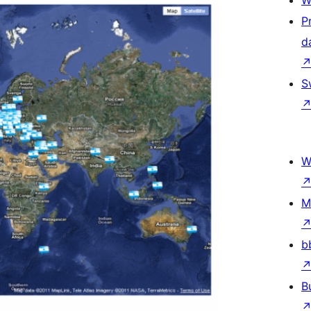
W
P
d
S
W
M
b
B