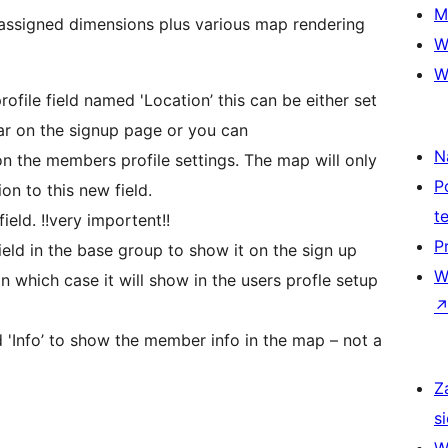
M
assigned dimensions plus various map rendering
W
W
file field named 'Location’ this can be either set
pear on the signup page or you can
N
on the members profile settings. The map will only
P
n to this new field.
t
eld. !!very importent!!
P
ield in the base group to show it on the sign up
W
n which case it will show in the users profle setup
 'Info’ to show the member info in the map – not a
Z
si