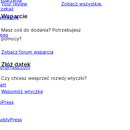
ydarzenia
1-
recenzje
Your review
Zobacz wszystkie
.
rzekaż
gwiazdkowa
Wsparcie
arowiznę
↗
Masz coś do dodania? Potrzebujesz
wag
pomocy?
↗
Zobacz forum wsparcia
Złóż datek
ordPress.com
↗
Czy chcesz wesprzeć rozwój wtyczki?
att
Wspomóż wtyczkę
↗
bPress
↗
uddyPress
↗