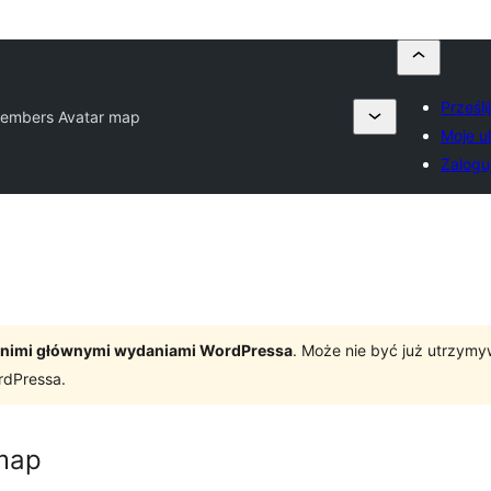
Prześl
embers Avatar map
Moje u
Zaloguj
tatnimi głównymi wydaniami WordPressa
. Może nie być już utrzym
rdPressa.
map