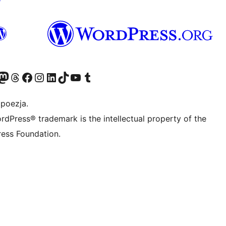
dawniej Twitter)
asze konto Bluesky
dwiedź nasze konto na Mastodoncie
Odwiedź naszego Threadsa
Odwiedź naszego Facebooka
Odwiedź nasze konto na Instagramie
Odwiedź nasze konto na LinkedIn
Odwiedź naszego TikToka
Odwiedź nasz kanał YouTube
Odwiedź naszego Tumblra
 poezja.
rdPress® trademark is the intellectual property of the
ess Foundation.