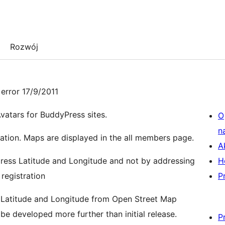
Rozwój
 error 17/9/2011
vatars for BuddyPress sites.
O
n
tion. Maps are displayed in the all members page.
A
ddress Latitude and Longitude and not by addressing
H
 registration
P
e Latitude and Longitude from Open Street Map
be developed more further than initial release.
P