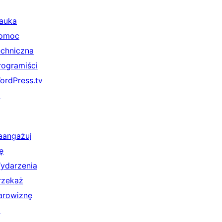
auka
omoc
echniczna
rogramiści
ordPress.tv
↗
aangażuj
ę
ydarzenia
rzekaż
arowiznę
↗