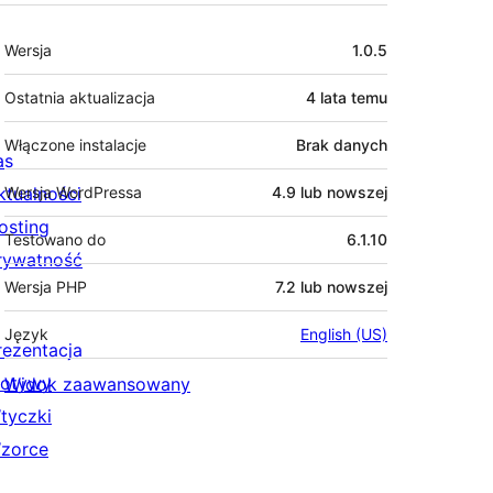
Meta
Wersja
1.0.5
Ostatnia aktualizacja
4 lata
temu
Włączone instalacje
Brak danych
as
ktualności
Wersja WordPressa
4.9 lub nowszej
osting
Testowano do
6.1.10
rywatność
Wersja PHP
7.2 lub nowszej
Język
English (US)
rezentacja
otywy
Widok zaawansowany
tyczki
zorce