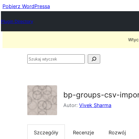
Pobierz WordPressa
Plugin Directory
Wtycz
Szukaj
wtyczek
bp-groups-csv-impo
Autor:
Vivek Sharma
Szczegóły
Recenzje
Rozwój