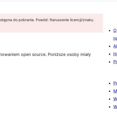
ostępna do pobrania. Powód: Naruszenie licencji/znaku
O
n
A
H
mowaniem open source. Poniższe osoby miały
P
P
M
W
W