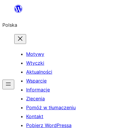
Przejdź
do
Polska
treści
Motywy
Wtyczki
Aktualności
Wsparcie
Informacje
Zlecenia
Pomóż w tłumaczeniu
Kontakt
Pobierz WordPressa