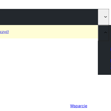
czyć!
Wsparcie