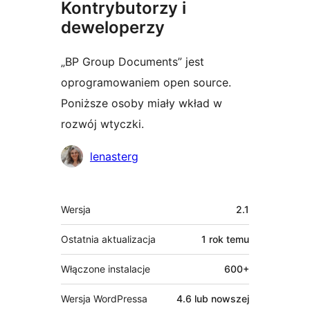
Kontrybutorzy i
deweloperzy
„BP Group Documents” jest
oprogramowaniem open source.
Poniższe osoby miały wkład w
rozwój wtyczki.
Zaangażowani
lenasterg
Meta
Wersja
2.1
Ostatnia aktualizacja
1 rok
temu
Włączone instalacje
600+
Wersja WordPressa
4.6 lub nowszej