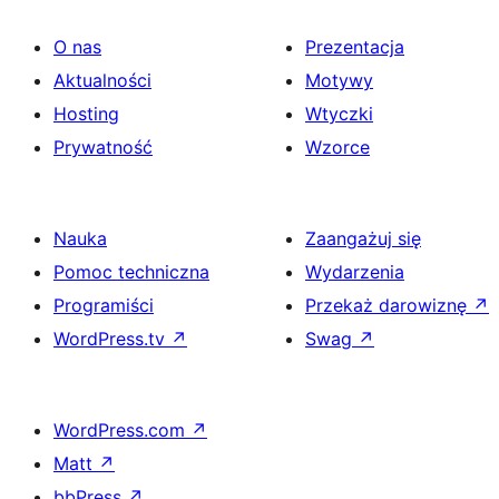
O nas
Prezentacja
Aktualności
Motywy
Hosting
Wtyczki
Prywatność
Wzorce
Nauka
Zaangażuj się
Pomoc techniczna
Wydarzenia
Programiści
Przekaż darowiznę
↗
WordPress.tv
↗
Swag
↗
WordPress.com
↗
Matt
↗
bbPress
↗