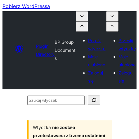
Pobierz WordPressa
Prześlij
Prześlij
BP Group
Plugin
wtyczkę
wtyczkę
Document
Directory
Moje
Moje
s
ulubione
ulubione
Zaloguj
Zaloguj
się
się
Szukaj
wtyczek
Wtyczka
nie została
przetestowana z trzema ostatnimi