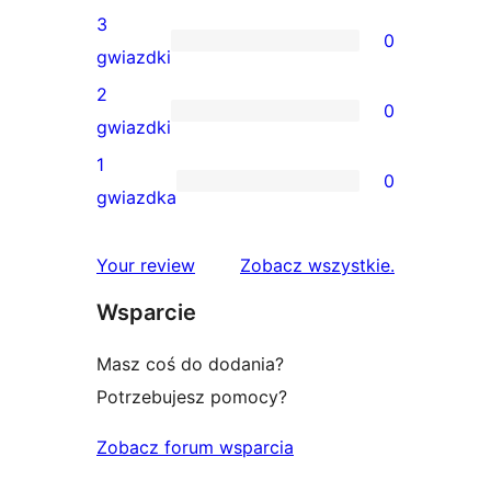
gwiazdkowych
recenzji
3
0
4-
0
gwiazdki
gwiazdkowych
recenzji
2
0
3-
0
gwiazdki
gwiazdkowych
recenzji
1
0
2-
0
gwiazdka
gwiazdkowych
recenzji
1-
recenzje
Your review
Zobacz wszystkie
.
gwiazdkowych
Wsparcie
Masz coś do dodania?
Potrzebujesz pomocy?
Zobacz forum wsparcia