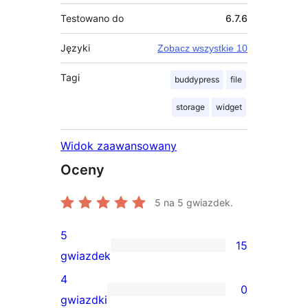
Testowano do
6.7.6
Języki
Zobacz wszystkie 10
Tagi
buddypress
file
storage
widget
Widok zaawansowany
Oceny
5
na 5 gwiazdek.
5
15
15
gwiazdek
recenzji
4
0
5-
0
gwiazdki