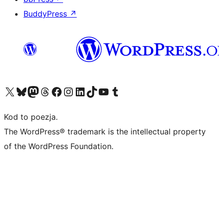
BuddyPress
↗
Odwiedź nasze konto X (dawniej Twitter)
Odwiedź nasze konto Bluesky
Odwiedź nasze konto na Mastodoncie
Odwiedź naszego Threadsa
Odwiedź naszego Facebooka
Odwiedź nasze konto na Instagramie
Odwiedź nasze konto na LinkedIn
Odwiedź naszego TikToka
Odwiedź nasz kanał YouTube
Odwiedź naszego Tumblra
Kod to poezja.
The WordPress® trademark is the intellectual property
of the WordPress Foundation.