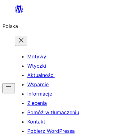
Przejdź
do
Polska
treści
Motywy
Wtyczki
Aktualności
Wsparcie
Informacje
Zlecenia
Pomóż w tłumaczeniu
Kontakt
Pobierz WordPressa