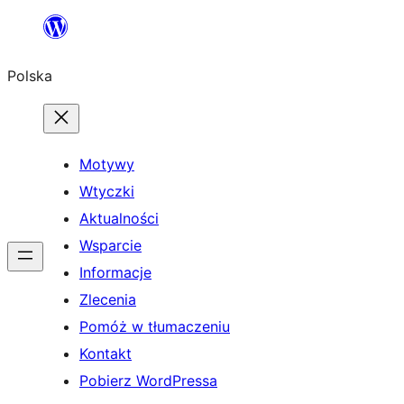
Przejdź
do
Polska
treści
Motywy
Wtyczki
Aktualności
Wsparcie
Informacje
Zlecenia
Pomóż w tłumaczeniu
Kontakt
Pobierz WordPressa