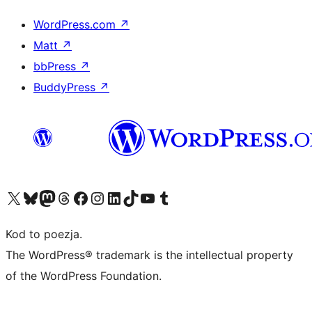
WordPress.com
↗
Matt
↗
bbPress
↗
BuddyPress
↗
Odwiedź nasze konto X (dawniej Twitter)
Odwiedź nasze konto Bluesky
Odwiedź nasze konto na Mastodoncie
Odwiedź naszego Threadsa
Odwiedź naszego Facebooka
Odwiedź nasze konto na Instagramie
Odwiedź nasze konto na LinkedIn
Odwiedź naszego TikToka
Odwiedź nasz kanał YouTube
Odwiedź naszego Tumblra
Kod to poezja.
The WordPress® trademark is the intellectual property
of the WordPress Foundation.