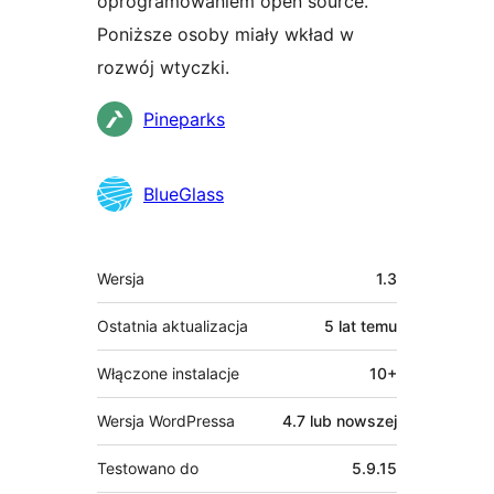
oprogramowaniem open source.
Poniższe osoby miały wkład w
rozwój wtyczki.
Zaangażowani
Pineparks
BlueGlass
Meta
Wersja
1.3
Ostatnia aktualizacja
5 lat
temu
Włączone instalacje
10+
Wersja WordPressa
4.7 lub nowszej
Testowano do
5.9.15