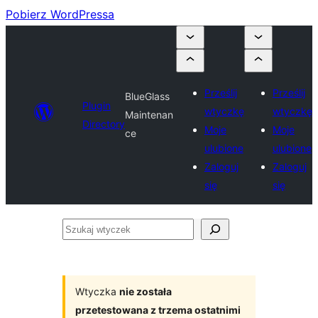
Pobierz WordPressa
Prześlij
Prześlij
BlueGlass
Plugin
wtyczkę
wtyczkę
Maintenan
Directory
Moje
Moje
ce
ulubione
ulubione
Zaloguj
Zaloguj
się
się
Szukaj
wtyczek
Wtyczka
nie została
przetestowana z trzema ostatnimi