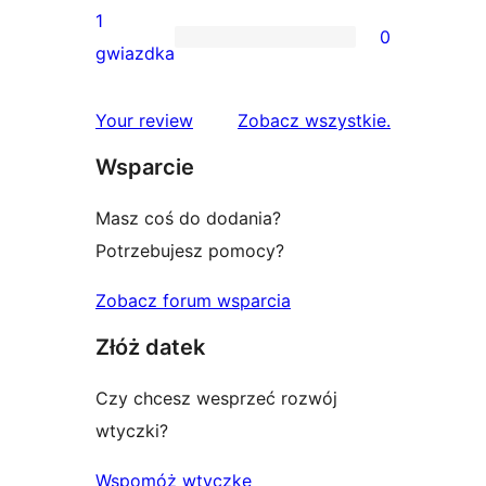
gwiazdkowych
recenzji
1
0
2-
0
gwiazdka
gwiazdkowych
recenzji
1-
recenzje
Your review
Zobacz wszystkie
.
gwiazdkowych
Wsparcie
Masz coś do dodania?
Potrzebujesz pomocy?
Zobacz forum wsparcia
Złóż datek
Czy chcesz wesprzeć rozwój
wtyczki?
Wspomóż wtyczkę