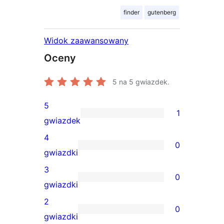
finder
gutenberg
Widok zaawansowany
Oceny
5
na 5 gwiazdek.
5
1
1
gwiazdek
recenzja
4
0
5-
0
gwiazdki
gwiazdkowa
recenzji
3
0
4-
0
gwiazdki
gwiazdkowych
recenzji
2
0
3-
0
gwiazdki