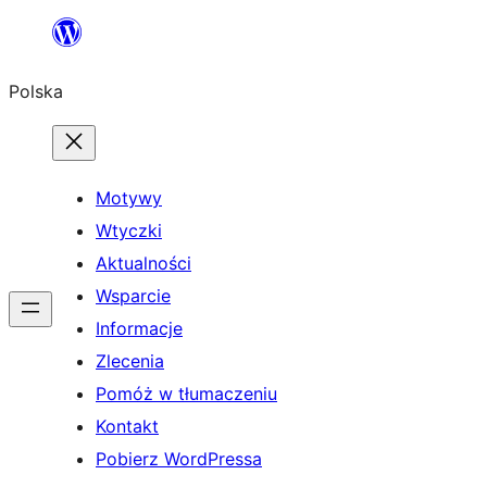
Przejdź
do
Polska
treści
Motywy
Wtyczki
Aktualności
Wsparcie
Informacje
Zlecenia
Pomóż w tłumaczeniu
Kontakt
Pobierz WordPressa