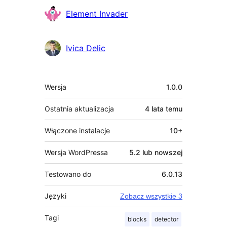
Zaangażowani
Element Invader
Ivica Delic
Meta
Wersja
1.0.0
Ostatnia aktualizacja
4 lata
temu
Włączone instalacje
10+
Wersja WordPressa
5.2 lub nowszej
Testowano do
6.0.13
Języki
Zobacz wszystkie 3
Tagi
blocks
detector