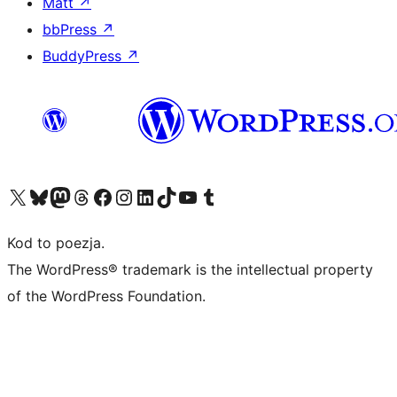
Matt
↗
bbPress
↗
BuddyPress
↗
Odwiedź nasze konto X (dawniej Twitter)
Odwiedź nasze konto Bluesky
Odwiedź nasze konto na Mastodoncie
Odwiedź naszego Threadsa
Odwiedź naszego Facebooka
Odwiedź nasze konto na Instagramie
Odwiedź nasze konto na LinkedIn
Odwiedź naszego TikToka
Odwiedź nasz kanał YouTube
Odwiedź naszego Tumblra
Kod to poezja.
The WordPress® trademark is the intellectual property
of the WordPress Foundation.