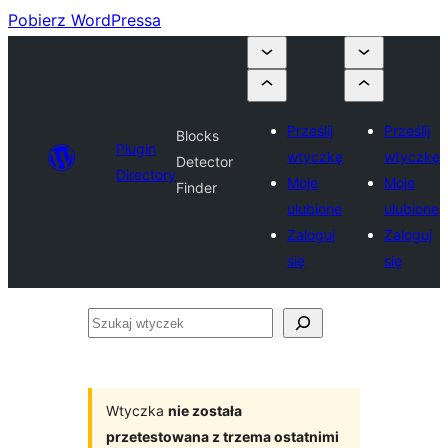
Pobierz WordPressa
Prześlij
Prześlij
Blocks
Plugin
wtyczkę
wtyczkę
Detector
Directory
Moje
Moje
Finder
ulubione
ulubione
Zaloguj
Zaloguj
się
się
Szukaj
wtyczek
Wtyczka
nie została
przetestowana z trzema ostatnimi