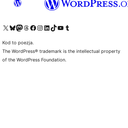
Odwiedź nasze konto X (dawniej Twitter)
Odwiedź nasze konto Bluesky
Odwiedź nasze konto na Mastodoncie
Odwiedź naszego Threadsa
Odwiedź naszego Facebooka
Odwiedź nasze konto na Instagramie
Odwiedź nasze konto na LinkedIn
Odwiedź naszego TikToka
Odwiedź nasz kanał YouTube
Odwiedź naszego Tumblra
Kod to poezja.
The WordPress® trademark is the intellectual property
of the WordPress Foundation.