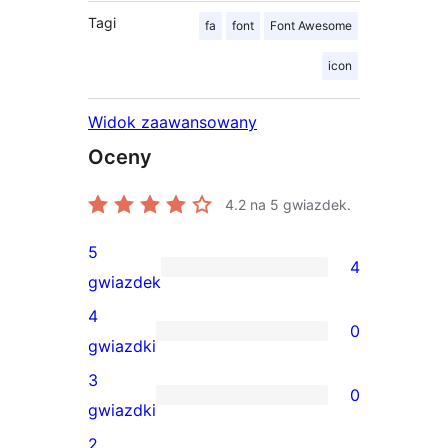
Tagi
fa
font
Font Awesome
icon
Widok zaawansowany
Oceny
4.2
na 5 gwiazdek.
5
4
4
gwiazdek
recenzje
4
0
5-
0
gwiazdki
gwiazdkowe
recenzji
3
0
4-
0
gwiazdki
gwiazdkowych
recenzji
2