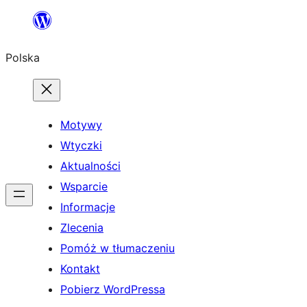
Przejdź
do
Polska
treści
Motywy
Wtyczki
Aktualności
Wsparcie
Informacje
Zlecenia
Pomóż w tłumaczeniu
Kontakt
Pobierz WordPressa