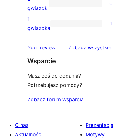
0
3-
0
gwiazdki
gwiazdkowych
recenzji
1
1
2-
1
gwiazdka
gwiazdkowych
recenzja
1-
recenzje
Your review
Zobacz wszystkie
.
gwiazdkowa
Wsparcie
Masz coś do dodania?
Potrzebujesz pomocy?
Zobacz forum wsparcia
O nas
Prezentacja
Aktualności
Motywy