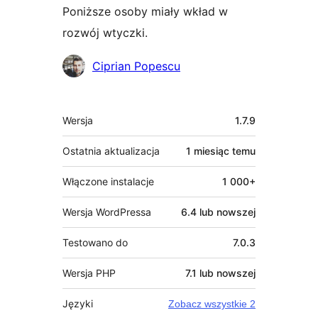
Poniższe osoby miały wkład w
rozwój wtyczki.
Zaangażowani
Ciprian Popescu
Meta
Wersja
1.7.9
Ostatnia aktualizacja
1 miesiąc
temu
Włączone instalacje
1 000+
Wersja WordPressa
6.4 lub nowszej
Testowano do
7.0.3
Wersja PHP
7.1 lub nowszej
Języki
Zobacz wszystkie 2