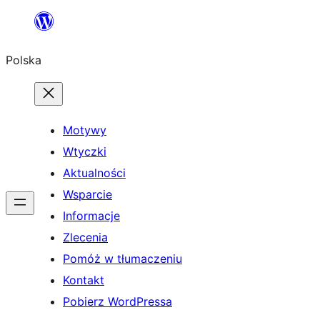
Przejdź
do
Polska
treści
Motywy
Wtyczki
Aktualności
Wsparcie
Informacje
Zlecenia
Pomóż w tłumaczeniu
Kontakt
Pobierz WordPressa