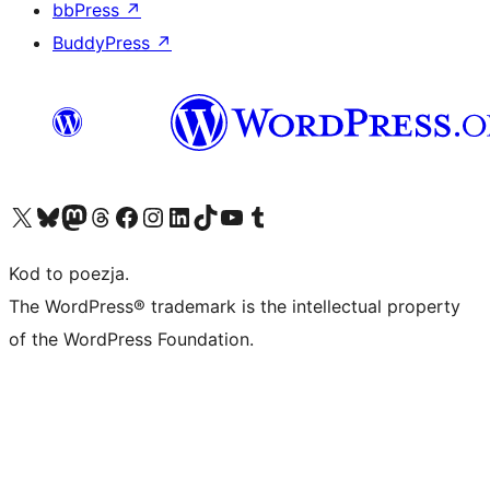
bbPress
↗
BuddyPress
↗
Odwiedź nasze konto X (dawniej Twitter)
Odwiedź nasze konto Bluesky
Odwiedź nasze konto na Mastodoncie
Odwiedź naszego Threadsa
Odwiedź naszego Facebooka
Odwiedź nasze konto na Instagramie
Odwiedź nasze konto na LinkedIn
Odwiedź naszego TikToka
Odwiedź nasz kanał YouTube
Odwiedź naszego Tumblra
Kod to poezja.
The WordPress® trademark is the intellectual property
of the WordPress Foundation.