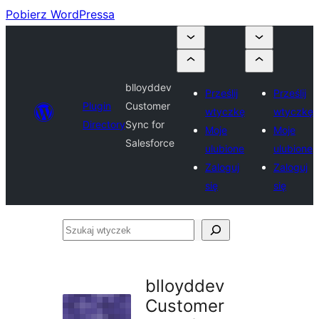
Pobierz WordPressa
blloyddev
Prześlij
Prześlij
Plugin
Customer
wtyczkę
wtyczkę
Directory
Sync for
Moje
Moje
Salesforce
ulubione
ulubione
Zaloguj
Zaloguj
się
się
Szukaj
wtyczek
blloyddev
Customer