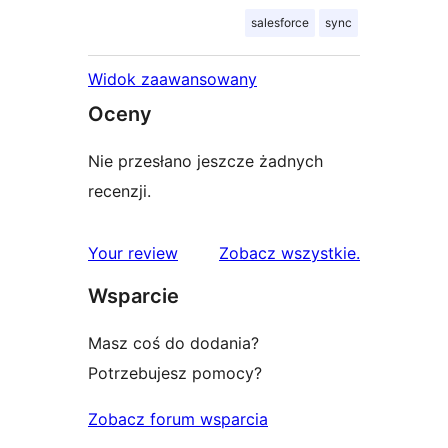
salesforce
sync
Widok zaawansowany
Oceny
Nie przesłano jeszcze żadnych
recenzji.
recenzje
Your review
Zobacz wszystkie
.
Wsparcie
Masz coś do dodania?
Potrzebujesz pomocy?
Zobacz forum wsparcia