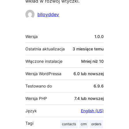
wkład w rozwój wtyczki.
Zaangażowani
blloyddev
Meta
Wersja
1.0.0
Ostatnia aktualizacja
3 miesiące
temu
Włączone instalacje
Mniej niż 10
Wersja WordPressa
6.0 lub nowszej
Testowano do
6.9.6
Wersja PHP
7.4 lub nowszej
Język
English (US)
Tagi
contacts
crm
orders