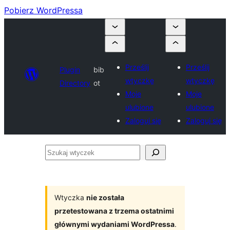
Pobierz WordPressa
Prześlij
Prześlij
Plugin
bib
wtyczkę
wtyczkę
Directory
ot
Moje
Moje
ulubione
ulubione
Zaloguj się
Zaloguj się
Szukaj
wtyczek
Wtyczka
nie została
przetestowana z trzema ostatnimi
głównymi wydaniami WordPressa
.