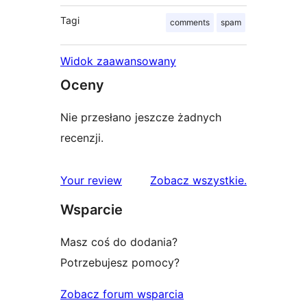
Tagi
comments
spam
Widok zaawansowany
Oceny
Nie przesłano jeszcze żadnych
recenzji.
recenzje
Your review
Zobacz wszystkie
.
Wsparcie
Masz coś do dodania?
Potrzebujesz pomocy?
Zobacz forum wsparcia