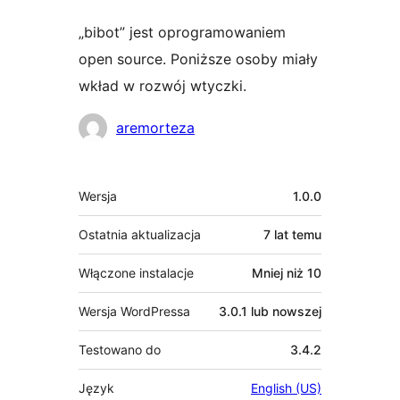
„bibot” jest oprogramowaniem
open source. Poniższe osoby miały
wkład w rozwój wtyczki.
Zaangażowani
aremorteza
Meta
Wersja
1.0.0
Ostatnia aktualizacja
7 lat
temu
Włączone instalacje
Mniej niż 10
Wersja WordPressa
3.0.1 lub nowszej
Testowano do
3.4.2
Język
English (US)