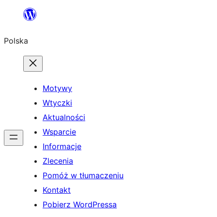
Przejdź
do
Polska
treści
Motywy
Wtyczki
Aktualności
Wsparcie
Informacje
Zlecenia
Pomóż w tłumaczeniu
Kontakt
Pobierz WordPressa