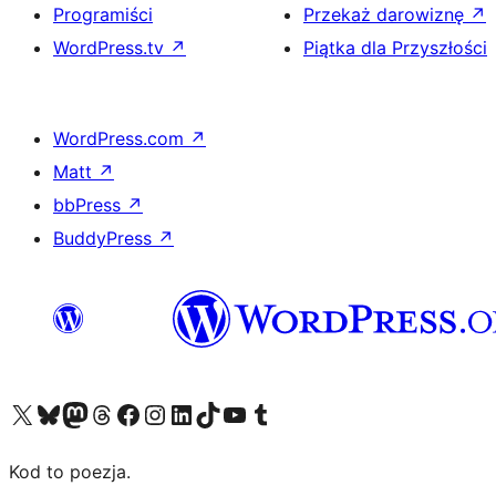
Programiści
Przekaż darowiznę
↗
WordPress.tv
↗
Piątka dla Przyszłości
WordPress.com
↗
Matt
↗
bbPress
↗
BuddyPress
↗
Odwiedź nasze konto X (dawniej Twitter)
Odwiedź nasze konto Bluesky
Odwiedź nasze konto na Mastodoncie
Odwiedź naszego Threadsa
Odwiedź naszego Facebooka
Odwiedź nasze konto na Instagramie
Odwiedź nasze konto na LinkedIn
Odwiedź naszego TikToka
Odwiedź nasz kanał YouTube
Odwiedź naszego Tumblra
Kod to poezja.