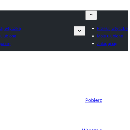
lij wtyczkę
Prześlij wtyczkę
 ulubione
Moje ulubione
uj się
Zaloguj się
Pobierz