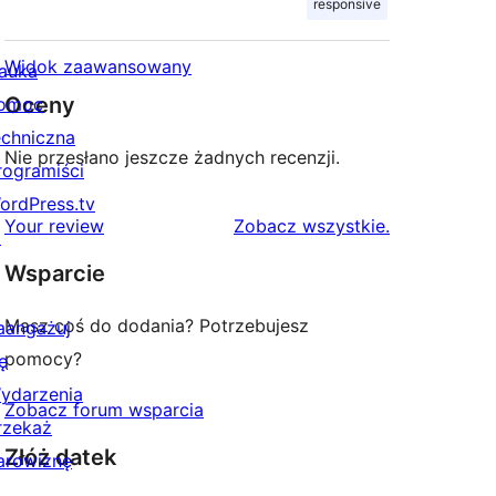
responsive
Widok zaawansowany
auka
Oceny
omoc
echniczna
Nie przesłano jeszcze żadnych recenzji.
rogramiści
ordPress.tv
recenzje
Your review
Zobacz wszystkie
.
↗
Wsparcie
Masz coś do dodania? Potrzebujesz
aangażuj
pomocy?
ę
ydarzenia
Zobacz forum wsparcia
rzekaż
Złóż datek
arowiznę
↗