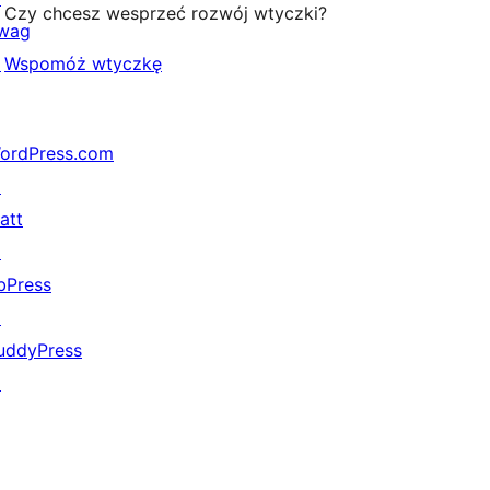
Czy chcesz wesprzeć rozwój wtyczki?
wag
↗
Wspomóż wtyczkę
ordPress.com
↗
att
↗
bPress
↗
uddyPress
↗