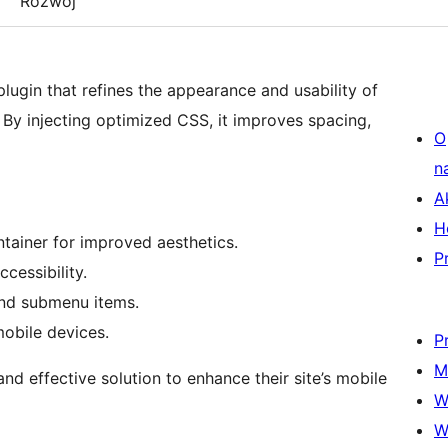
Rozwój
plugin that refines the appearance and usability of
By injecting optimized CSS, it improves spacing,
O
n
A
H
ainer for improved aesthetics.
P
cessibility.
and submenu items.
obile devices.
P
M
and effective solution to enhance their site’s mobile
W
W