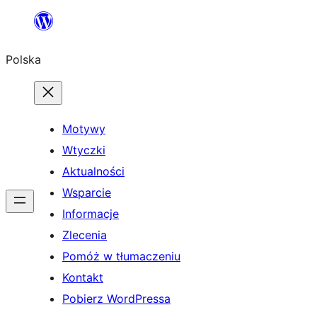
Przejdź
do
Polska
treści
Motywy
Wtyczki
Aktualności
Wsparcie
Informacje
Zlecenia
Pomóż w tłumaczeniu
Kontakt
Pobierz WordPressa