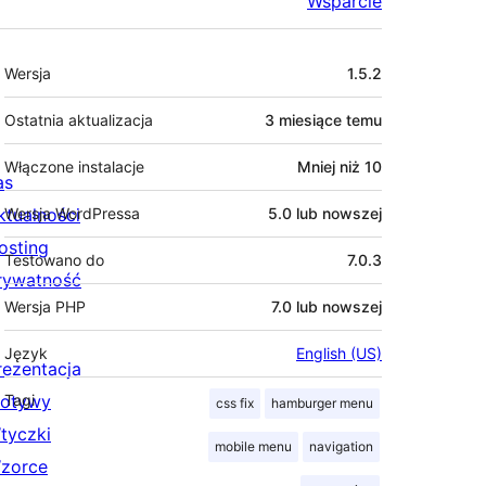
Wsparcie
Meta
Wersja
1.5.2
Ostatnia aktualizacja
3 miesiące
temu
Włączone instalacje
Mniej niż 10
as
ktualności
Wersja WordPressa
5.0 lub nowszej
osting
Testowano do
7.0.3
rywatność
Wersja PHP
7.0 lub nowszej
Język
English (US)
rezentacja
otywy
Tagi
css fix
hamburger menu
tyczki
mobile menu
navigation
zorce