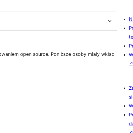
N
P
t
P
amowaniem open source. Poniższe osoby miały wkład
W
Z
si
W
P
d