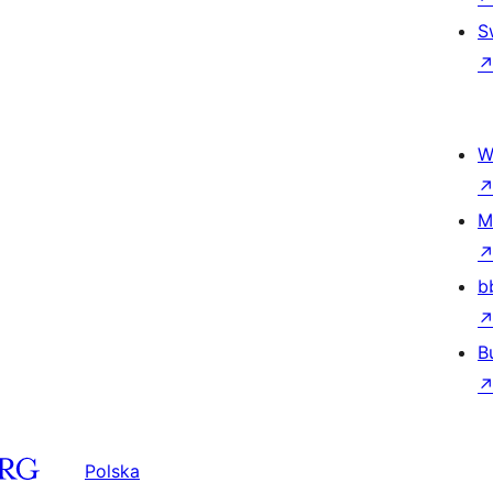
S
W
M
b
B
Polska