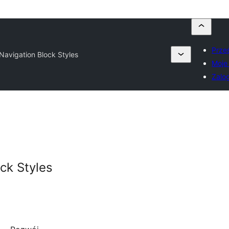
Prześ
 Navigation Block Styles
Moje
Zalog
ck Styles