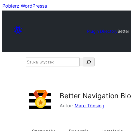
Pobierz WordPressa
Plugin Directory
Better
Szukaj
wtyczek
Better Navigation Blo
Autor:
Marc Tönsing